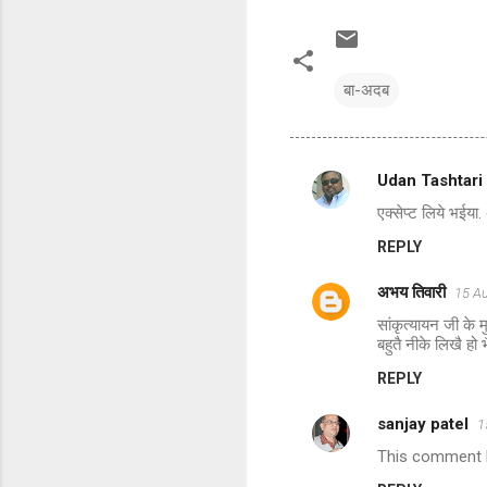
बा-अदब
Udan Tashtari
C
एक्सेप्ट लिये भईया
o
REPLY
m
m
अभय तिवारी
15 A
e
सांकृत्यायन जी के
n
बहुतै नीके लिखै हो भ
t
REPLY
s
sanjay patel
1
This comment h