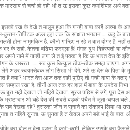
ाणिक मास्साब से चर्चा हो रही थी त ऊ इसका कुछ कमर्शियल अर्थ बतान
इसको रख के देखे त मालुम हुआ कि गान्ही बाबा काहें आत्मा के आव
ल-कुरान-तिर्पिटक अउर इहां तक कि साक्षात भगवान .... कहू के बा
 ग़लती होना नामुमकिन है. कौनो गान्हिए न रहे त बात दीगर है, नही
ड़के भर के सही. केतना बढिया फरमूला है! मंगल-बुध-बिर्हस्पती या कौ
पने नामे में गान्ही लगा ले त ई पक्का है कि ऊ भारत देस के इतिहा
ोगन के जरूरत ...... सब कुछ बिल्कुल ठीक-ठीक समझ जाएगा. अगर
ंगे अउर स्वयमसेवक लोग सिखा भी देंगे. अरे ऊ देस के पिता के म
त है क्या? भारत देस आज तक सही पूछिए तो गन्ही बाबा के बताए रस
देस सम्हाल रखा है. तीनों आज तक हर हाल में बाबा के उपदेस निभा र
बुरा नहीं देखता तो नहिये देखता. सूरज पछिम से उगें, पूरा देस अपन
 भ्रष्टाचार ओ चहे देस की सबसे बड़की पंचैत में जूता-चप्पल चले ..
 कि सब देखता रहे? दुसरका जौन न सुनाने का संकलप लिया था उसक
ुनता त नहिये सुनता. ऊ सुनता है त केवल अपने बडे भाई के बात. 
के बुरा बोल त देना पड़ता है कभी-कभी. लेकिन उसके बुरा फैसले 