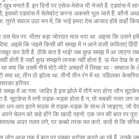
ो ख़ूब मनाते हैं. इन दिनों पर एसेज-मेसेज भी भेजते हैं. एडवांस में
है, इसको एडवांस में सेलेब्रेट करना अकसरे भूल जाते हैं. कौनो अधाई
तुरंते सवाल उठा मन में, कि भाई हमरा देस आजाद होबे कहाँ कि
 उस मेल पर. भीतर बड़ा जोरदार माल भरा था. अइसा कि उसने हमें 
िया. अइसे कि जइसे किसी की समझ में न आने वाली कविताएं हिंद
मजबूर कर देती हैं. ठीके बात है भाई! जब कुछ समझ में आ जाएगा त
हीं होती है जहाँ कुछ समझने लायक नहीं होता है. ऊ मेल देख के
ं था क्या कि उसमें नीचे मोटे-मोटे अच्छरों में लिखा था - सम्हाल क
ो क्या था, तीन ठो झोला था. तीनों तीन रंग में था. पहिलका केसरि
तिसरका हरियर.
े समझ में आ गया. जाहिर है इस झोले में तौने भरा होगा जौन सूटकेस
 है. सूटकेस में तनी तड़क-भड़क होता है न, तो सबकी नजर लग जाती
का धन आप इतने सउक से तड़क-भड़क के साथ ले जाइएगा, जो देखे
नाते अपने चेलन को कहे होंगे कि खादी पहनो. एक जन की बात पर प
बेमतलब अउर ग़लत लगे, पर कब्बो तरक मत करो. काहें से कि संस्किर
 चेला लोग आज तक ई बात पर पक्का भरोसा करते आ रहे हैं. उनके