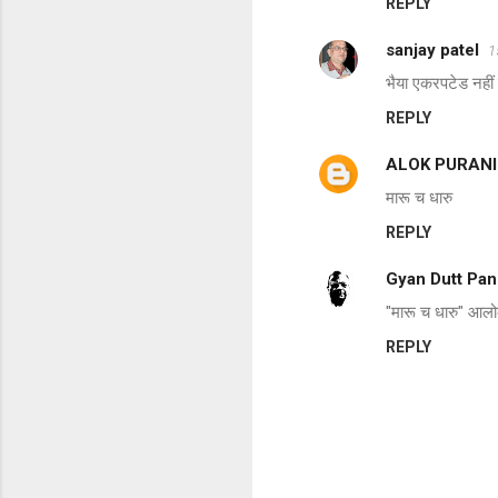
REPLY
sanjay patel
1
भैया एकरपटेड नहीं
REPLY
ALOK PURANI
मारू च धारु
REPLY
Gyan Dutt Pa
"मारू च धारु" आल
REPLY