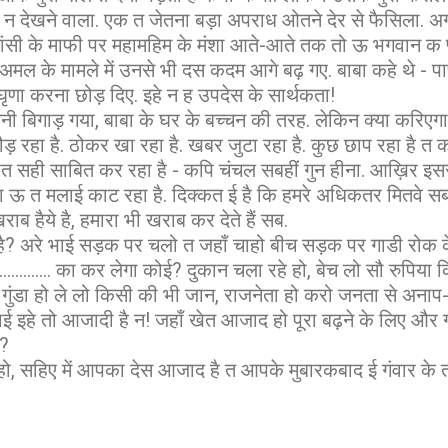
बुरा न देखने वाला. एक त जेतना बड़ा अपराध ओतने देर से फैसिला. अग
 त फांसी के माफी पर महामहिम के मंशा आते-आते तक तो ऊ भगवान क प
मल के मामले में उनसे भी दस कदम आगे बढ़ गए. बाबा कहे थे - पाप
घृणा करना छोड़ दिए. इहे न ह उपदेस के सार्थकता!
 बिगाड़ गया, बाबा के घर के बच्चन की तरह. लेकिन क्या करिएगा
 दौड़ रहा है. ठोकर खा रहा है. खबर जुटा रहा है. कुछ छाप रहा है 
बात सही साबित कर रहा है - कपि चंचल सबहीं गुन हीना. आख़िर इस
 ऊ त मलाई काट रहा है. दिक्कत ई है कि हमरे अधिकतर मितवे सब
राब हैये है, हमारा भी खराब कर देते हैं सब.
है? अरे भाई सड़क पर चलो त जहाँ चाहो बीच सड़क पर गाडी रोक 
................... का कर लेगा कोई? दुकान चला रहे हो, बेच लो सौ रुपिय
गुंडा हो ले लो किसी की भी जान, राजनेता हो करो जनता से अनाप-शना
ई इहे तो आजादी है न! जहाँ खेत आजाद हो पूरा बढ़ने के लिए और 
ै?
 सहिए में आपका देस आजाद है त आपके मुबारकबाद ई गंवार के 