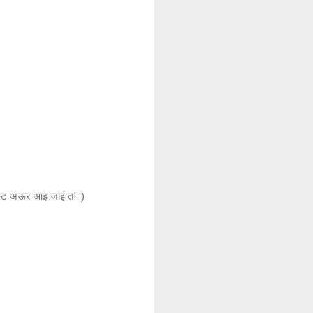
स्ट अऊर आइ जाइं त! :)