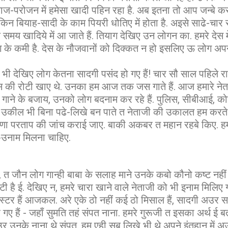
ज-परोजन में हमेसा खादी पहिन रहा है. अब इतना तो आप जन्बे करत
 लेकिन बियाह-सादी के काम पियरी धोतिए में होता है. अइसे साढे-चा
 के समय खादिये में आ जाते हैं. तियाग देखिए उन लोगन का. हमरे देस म
ोग के कमी है. देस के नौजवानों को दिक्कत न हो इसलिए ऊ लोग अपन
 भी देखिए लोग केतना सादगी पसंद हो गए हैं! चार सौ साल पहिले
स की रोटी खाए थे. उनका हम आज तक जस गाते हैं. आज हमारे नेत
 गाने के बजाय, उनको लोग बदनाम कर रहे हैं. पुलिस, सीबीआई, कोर
रह उकील भी बिना पढे-लिखे बन पाते त नेताजी की उकालत हम करते
 राणा परताप की जांच कराई जाए. बाकी अकबर त महान रहबे किए. हमा
-उनाम मिलना चाहिए.
, त जौन लोग गान्ही बाबा के सलाह माने उनके कबो कौनो कष्ट न
टी है ई. देखिए न, हमरे चारा खाने वाले नेताजी को भी इनाम मिलि
निस्टर हैं आजकल. अरे एके ठो नहीं कई ठो मिसाल हैं, सादगी अउर स
गए हैं - जहाँ सुमति तहं संपत नाना. हमरे गुरूजी त इसका अर्थ ई
 उनके नाना थे संपत. हम एही सब लिखे भी थे अपने इंतहान में अउ