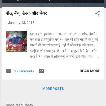
P
o
पीठ, बेंच, डेस्क और चेयर
s
t
-
January 13, 2018
s
इष्ट देव सांकृत्यायन - नारायण नारायण! - कहिए देवर्षि ,
क्या हाल है मृत्युलोक का ? - हाल तो ठीक नहीं है प्रभु! माँ
भारती तो आक्रांतप्राय हैं. वहाँ तो लोकतंत्र को लेकर
चतुर्दिक शोर मचा हुआ है. - शोर मचा हुआ है ? कैसा शोर
मचा है ? - भारत में लोकतंत्र के चारों खंबे चीख-चीख कर
कह रहे हैं कि अब मेरा तारणहार ख़तरे में है. - चारों खंबे ?
उनका तारणहार ? कौन है इन खंबों का तारणहार ? - हे
READ MORE
3 comments
प्रभु , ये उसे ही अपना तारणहार मानते हैं , जिसने इन्हें
नौकरी पर रखा. यानी लोकतंत्र. - ओह! तो लोकतंत्र वहाँ
ख़तरे में है ? - हाँजी प्रभू! लोकतंत्र वहाँ ख़तरे में है.
MORE POSTS
भयंकर ख़तरे में. - अच्छा , तो अब इसका क्या निदान हो
सकता है देवर्षि ? आप ही कुछ सुझाएँ! - क्या सुझाएँ प्रभू!
इस पर शोध के लिए क़ायदे से तो हमें पीठ गठित करनी
Most Read Posts