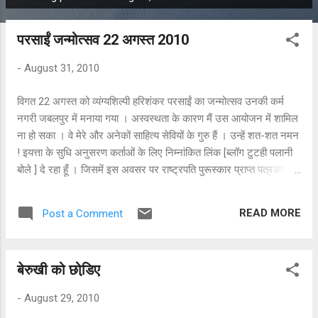
P
o
परसाईं जन्मोत्सव 22 अगस्त 2010
s
t
-
August 31, 2010
s
विगत 22 अगस्त को व्यंग्यशिल्पी हरिशंकर परसाईं का जन्मोत्सव उनकी कर्म
नगरी जबलपुर में मनाया गया । अस्वस्थता के कारण मैं उस आयोजन में शामिल
ना हो सका । वे मेरे और अनेकों साहित्य सेवियों के गुरु हैं । उन्हें शत-शत नमन
! इयत्ता के सुधि अनुसरण कर्ताओं के लिए निम्नांकित लिंक [ब्लॉग टुटही पलानी
बोले ] दे रहा हूँ । जिसमें इस अवसर पर राष्ट्रपति पुरूस्कार प्राप्त पत्रकार
और साहित्यकार श्री लक्ष्मीकांत शर्मा ने अपने ब्लॉग के माध्यम से एक बात रखी
है । प्रत्क्रियायें उनके ब्लॉग तक पहुंचे । वे हिंदी और भोजपुरी के अच्छे कवि
READ MORE
Post a Comment
भी हैं ।
http://tutheepalaaneebole.blogspot.com/2010/08/blog-
post.html#comments
बेरुखी को छोडि़ए
-
August 29, 2010