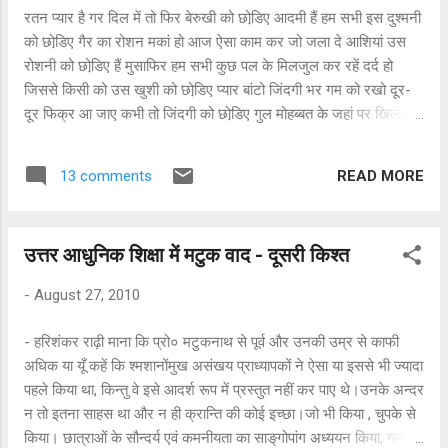
रतन प्यार है गर दिल में तो फिर बेरुखी को छोडि़ए आदमी हैं हम सभी इस दुश्मनी
को छोडि़ए गैर का रोशन मकां हो आज ऐसा काम कर जो जला दे आशियां उस
रोशनी को छोडि़ए हैं मुसाफिर हम सभी कुछ पल के मिलजुल कर रहें दर्द हो
जिससे किसी को उस खुशी को छोडि़ए प्यार बांटो जिंदगी भर गम को रखो दूर-
दूर फिक्र आ जाए कभी तो जिंदगी को छोडि़ए गुल मोहब्बत के जहां पर खिलते हों
अकसर रतन ना खिलें गुल जो वहां तो उस जमीं को छोडि़ए जानते हैं हम कि
दुनिया चार दिन की है यहां नफरतों और दहशतों की उस लड़ी को छोडि़ए
READ MORE
13 comments
उत्तर आधुनिक शिक्षा में मटुक वाद - दूसरी किश्त
-
August 27, 2010
- हरिशंकर राढ़ी माना कि प्रो० मटुकनाथ से पूर्व और उनकी उम्र से काफी
अधिक या यूँ कहें कि श्मशानोंमुख असंखय प्राध्यापकों ने ऐसा या इससे भी ज्यादा
पहले किया था, किन्तु वे इसे आदर्श रूप में प्रस्तुत नहीं कर पाए थे।उनके अन्दर
न तो इतना साहस था और न ही क्रान्ति की कोई इच्छा।जो भी किया , चुपके से
किया। छात्राओं के सौन्दर्य एवं कमनीयता का साङ्‌गोपांग अध्ययन किया, गहन