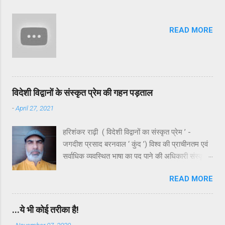
तीर्थ नहीं हुआ करता था। हाँ, यहाँ की सुंदर उपत्यकाओं में
ऋषियों - मुनियों एवं साधकों ने सिद्धियाँ जरूर प्राप्त की
READ MORE
थीं, किंतु वे किसी लौकिक लाभ में संलग्न नहीं थे। निष्चित
रूप से मंदाकिनी के इर्द-गिर्द घने और आकर्षक जंगल रहे
होंगे क्योंकि अंधाधुंध कटान के बावजूद उसके आस-पास के
जंगल मन को आज भी मोहते हैं। मंदाकिनी अपने नाम के
अनुरूप मंथर गति से बहती अलौकिक तृप्ति देती रही ...
विदेशी विद्वानों के संस्कृत प्रेम की गहन पड़ताल
-
April 27, 2021
हरिशंकर राढ़ी ( विदेशी विद्वानों का संस्कृत प्रेम ’ -
जगदीश प्रसाद बरनवाल ‘ कुंद ’) विश्व की प्राचीनतम एवं
सर्वाधिक व्यवस्थित भाषा का पद पाने की अधिकारी संस्कृत
आज अपनी ही जन्मभूमि पर भयंकर उपेक्षा का शिकार है।
READ MORE
उपेक्षा ही नहीं , कहा जाए तो यह कुछ स्वच्छंदताचारियों या
अराजकतावादियों की बौद्धिक हिंसा का भी शिकार है। भले ही
व्याकरण के कड़े नियमों में बँधी हुई संस्कृत दुरूह है , किंतु
...ये भी कोई तरीका है!
इसके साहित्य और लालित्य को समझ लिया जाए तो शायद