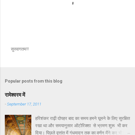
सुस्वागतम!!
P
o
s
t
a
Popular posts from this blog
C
o
m
रामेश्वरम में
m
e
-
September 17, 2011
n
t
हरिशंकर राढ़ी दोपहर बाद का समय हमने घूमने के लिए सुरक्षित
रखा था और समयानुसार ऑटोरिक्शा से भ्रमण शुरू भी कर
दिया। पिछले वृत्तांत में गंधमादन तक का वर्णन मैंने कर भी दिया