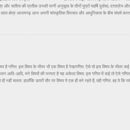
ि और सतीत्व की प्रतीक उनकी पत्नी अनुसूया के तीनों पुत्रों महर्षि दुर्वासा, दत्तात्रेय और
ने वाला क्षेत्र आजमगढ़ आज अपनी सांस्कृतिक विरासत और आधुनिकता के बीच संघर्ष करत
े तप से पावन तमसा के प्रवाह से पवित्र आजमगढ़ न जाने कितने पौराणिक, मिथकीय, प्रा
ो छिपाए अपने अतीत का अवलोकन करता प्रतीत हो रहा है। आजमगढ़ को अपनी आज की स्
ा कि जिस गरिमा और सौष्ठव से उसकी पहचान थी, वह अतीत में कहीं खो गयी है और चंद धार
जा रहे हैं। आजमगढ़ ने तो कभी सोचा भी न होगा कि उसे महर्षि दुर्वासा, दत्तात्रेय, वाल्मी
 उपाध्याय ‘हरिऔध’, शिक्ष...
एक विषय है गणित. इस विषय के भीतर भी एक विषय है रेखागणित. ऐसे तो इस विषय के भीतर क
 कलन आदि-आदि, मने विषयों की भरमार है यह अकेला विषय. इस गणित में कई तो ऐसे गणित ह
 पता ही नहीं चलता. हालाँकि ऊपरी तौर पर विषय ये एक ही बने रहते हैं; वही गणित. हद्द ये 
ब तरफ़ से घूम-फिर कर हर हाल में तुम्हें वही करना था, यानि जोड़-घटाना-गुणा-भाग ही 
होता. हमारे ऋषि-मुनियों ने बार-बार विषय वासना से बचने का उपदेश क्यों दिया, इसका अ
 याद आता है, रेखागणित जी से मेरा पाला पड़ा पाँचवीं कक्षा में. हालाँकि जब पहली-पहली बा
ं कि अगर हमारे ज़माने में टीवी जी और उनके ज़रिये सूचनाक्रांति जी का प्रादुर्भाव ...