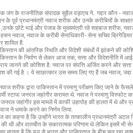
िक जंग के राजनीतिक संपादक सुहैल वड़ाएच ने.. गद्दार कौन - 
्तान के पूर्व प्रधानमंत्री नवाज शरीफ और उनके करीबियों के साक्षा
 ,उनके छोटे भाई और पंजाब के मुख्यमंत्री रहे शहबाज शरीफ, नव
बेटे हसन नवाज, नवाज के करीबी सेनाधिकारी- सेना सचिव ब्रिगेडि
 शामिल हैं.
 पाकिस्तान की आंतरिक स्थिति और विदेशी संबंधों में झांकने की को
िस्तान के निर्माण से लेकर आज तक, सत्ता और विदेशनीति में आ
री की राय जानने की कोशिश है. नवाज पर संपत्ति अर्जित करने और सत्
श की गई है । ये साछात्कार उस समय लिए गए हैं जब नवाज, जद्दा औ
 नवाज शरीफ द्वारा पाकिस्तान में परमाणु परीक्षण किए जाने के फैस
ी स्टाफ जनरल जहांगीर करामत थे. नवाज ने परमाणु विस्फोट करन
जनरल जहांगीर इस मामले में काफी उहापोह की हालत में थे और प्र
नवाज ने धमाके करने का निर्णय लिया.
ज का कहना है कि उन्होंने भारत के तत्कालीन प्रधानमंत्री अटल ब
 की थी और वातचीत के सकारात्मक परिणाम थे लेकिन इसमें भी 
 मानना है कि युद्ध से भारत और पाकिस्तान के बीच चल रहा कश्