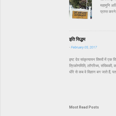
महामुनि अत्र
प्राप्त कर
वाल्मीकि क
सौन्दर्य क
हो रहा होग
पहचान बनते 
इति सिद्धम
अयोध्या सिंह
-
February 05, 2017
इष्ट देव सांकृत्यायन विषयों में 
त्रिकोणमिति, लॉगरिथ्म, संख्यिकी,
धीरे से कब वे विज्ञान बन जाते हैं,
भाग वाला. अरे भाई, जब आख़िरकार स
की क्या ज़रूरत थी! वही रहने दिया 
परिचय के बाद ही हुआ. जहाँ तक मुझे
लेकर रेखा जी तक ऐसी सीधी-सादी लगी
Most Read Posts