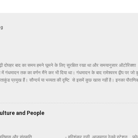
og
ढ़ी दोपहर बाद का समय हमने घूमने के लिए सुरक्षित रखा था और समयानुसार ऑटोरिक्शा
ांत में गंधमादन तक का वर्णन मैंने कर भी दिया था। गंधमादन के बाद रामेश्वरम द्वीप पर जो
ताकुंड प्रमुख हैं। सौन्दर्य या भव्यता की दृष्टि से इसमें कुछ खास नहीं है। इनका पौराणि
वध करने के पश्चात् जब श्रीराम अयोध्या वापस लौट रहे थे तो उन्होंने सीता जी को रामेश्व
खाने के लिए और अपने आराध्य भगवान शिव के प्रति कृतज्ञता प्रकट करने के लिए पुष्पक 
िव की पूजा की थी। यहाँ पर श्रीराम,सीताजी और लक्ष्मणजी ने पूजा के लिए विशेष 
ीं कुंडों का नाम रामतीर्थ, सीताकुंड और लक्ष्मण तीर्थ है । हाँ, यहाँ सफाई और व्यवस्थ
ulture and People
ै। स्थानीय दर्शनों में हनुमा...
इतिहास और संस्कृति - हरिशंकर राढ़ी आजमगढ़ रेलवे स्टेशन फोटो : 