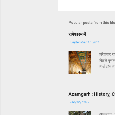
Popular posts from this bl
रामेश्वरम में
-
September 17, 2011
हरिशंकर रा
पिछले वृत्त
तीर्थ और सी
कि रावण का 
सेतु को दि
और भगवान श
किया । इन्ह
Azamgarh : History, C
अवश्य होता ह
-
July 05, 2017
आजमगढ़ : 