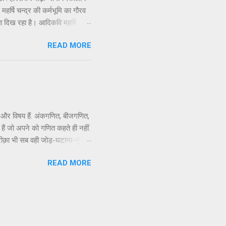
 महर्षि चन्द्र की कर्मभूमि का गौरव
ा दिख रहा है। आदिकवि महर्षि
गैतिहासिक और ऐतिहासिक तथ्यों और
READ MORE
थिति पर गहरा क्षोभ और दुख जरूर
्मिक उन्मादी और बर्बर उसकी
कि, महापंडित राहुल सांकृत्यायन,
ई और विषय हैं. अंकगणित, बीजगणित,
ैं जो अपने को गणित कहते ही नहीं.
कि तरीक़ा भी सब वही जोड़-घटाना-गुणा-
तो फिर बेमतलब यह विद्वता बघारने
READ MORE
नुभव मुझे गणित नाम के विषय से सघन
र इनसे परिचय हुआ तो बिंदु जी से