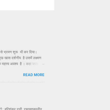
 से भ्रमण शुरू भी कर दिया।
 कुछ खास दर्शनीय है उसमें लक्ष्मण
क महत्त्व अवश्य है । कहा जाता है
र ज्योतिर्लिंग के दर्शन के लिए,
READ MORE
विमान को इस द्वीप पर उतारा था
कुंड बनाए और उसके जल से अभिषेक
ा नहीं मिलती और यह देखकर दुख
हरिशंकर राढ़ी रामायणकालीन