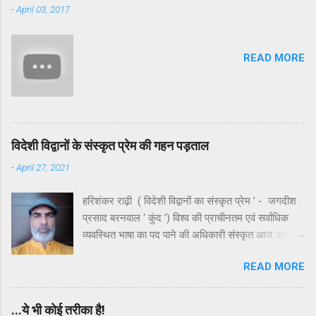
-
April 03, 2017
चित्रकूट राम के काल में कोई तीर्थ नहीं हुआ करता था। हाँ,
यहाँ की सुंदर उपत्यकाओं में ऋषियों - मुनियों एवं साधकों ने
सिद्धियाँ जरूर प्राप्त की थीं, किंतु वे किसी लौकिक लाभ में
READ MORE
संलग्न नहीं थे। निष्चित रूप से मंदाकिनी के इर्द-गिर्द घने और
आकर्षक जंगल रहे होंगे क्योंकि अंधाधुंध कटान के बावजूद
उसके आस-पास के जंगल मन को आज भी मोहते हैं। मंदाकिनी
अपने नाम के अनुरूप मंथर गति से बहती अलौकिक तृप्ति देती
रही ...
विदेशी विद्वानों के संस्कृत प्रेम की गहन पड़ताल
-
April 27, 2021
हरिशंकर राढ़ी ( विदेशी विद्वानों का संस्कृत प्रेम ’ - जगदीश
प्रसाद बरनवाल ‘ कुंद ’) विश्व की प्राचीनतम एवं सर्वाधिक
व्यवस्थित भाषा का पद पाने की अधिकारी संस्कृत आज अपनी
ही जन्मभूमि पर भयंकर उपेक्षा का शिकार है। उपेक्षा ही नहीं ,
READ MORE
कहा जाए तो यह कुछ स्वच्छंदताचारियों या अराजकतावादियों की
बौद्धिक हिंसा का भी शिकार है। भले ही व्याकरण के कड़े नियमों
में बँधी हुई संस्कृत दुरूह है , किंतु इसके साहित्य और लालित्य
...ये भी कोई तरीका है!