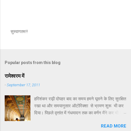
सुस्वागतम!!
P
o
s
t
a
Popular posts from this blog
C
o
m
रामेश्वरम में
m
e
-
September 17, 2011
n
t
हरिशंकर राढ़ी दोपहर बाद का समय हमने घूमने के लिए सुरक्षित
रखा था और समयानुसार ऑटोरिक्शा से भ्रमण शुरू भी कर
दिया। पिछले वृत्तांत में गंधमादन तक का वर्णन मैंने कर भी दिया
था। गंधमादन के बाद रामेश्वरम द्वीप पर जो कुछ खास
READ MORE
दर्शनीय है उसमें लक्ष्मण तीर्थ और सीताकुंड प्रमुख हैं।