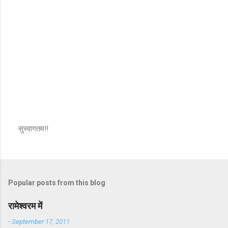
सुस्वागतम!!
P
o
s
t
a
Popular posts from this blog
C
o
m
रामेश्वरम में
m
e
-
September 17, 2011