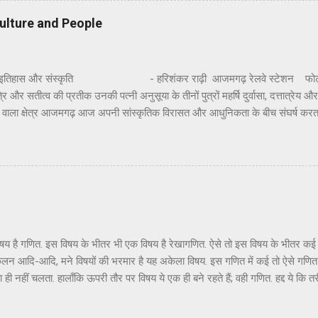
ीं कुंडों का नाम रामतीर्थ, सीताकुंड और लक्ष्मण तीर्थ है । हाँ, यहाँ सफाई और व्यवस्थ
ulture and People
ै। स्थानीय दर्शनों में हनुमा...
इतिहास और संस्कृति - हरिशंकर राढ़ी आजमगढ़ रेलवे स्टेशन फोटो : 
ि और सतीत्व की प्रतीक उनकी पत्नी अनुसूया के तीनों पुत्रों महर्षि दुर्वासा, दत्तात्रेय और
ने वाला क्षेत्र आजमगढ़ आज अपनी सांस्कृतिक विरासत और आधुनिकता के बीच संघर्ष करत
े तप से पावन तमसा के प्रवाह से पवित्र आजमगढ़ न जाने कितने पौराणिक, मिथकीय, प्रा
ो छिपाए अपने अतीत का अवलोकन करता प्रतीत हो रहा है। आजमगढ़ को अपनी आज की स्
ा कि जिस गरिमा और सौष्ठव से उसकी पहचान थी, वह अतीत में कहीं खो गयी है और चंद धार
जा रहे हैं। आजमगढ़ ने तो कभी सोचा भी न होगा कि उसे महर्षि दुर्वासा, दत्तात्रेय, वाल्मी
 उपाध्याय ‘हरिऔध’, शिक्ष...
एक विषय है गणित. इस विषय के भीतर भी एक विषय है रेखागणित. ऐसे तो इस विषय के भीतर क
 कलन आदि-आदि, मने विषयों की भरमार है यह अकेला विषय. इस गणित में कई तो ऐसे गणित ह
 पता ही नहीं चलता. हालाँकि ऊपरी तौर पर विषय ये एक ही बने रहते हैं; वही गणित. हद्द ये 
ब तरफ़ से घूम-फिर कर हर हाल में तुम्हें वही करना था, यानि जोड़-घटाना-गुणा-भाग ही 
होता. हमारे ऋषि-मुनियों ने बार-बार विषय वासना से बचने का उपदेश क्यों दिया, इसका अ