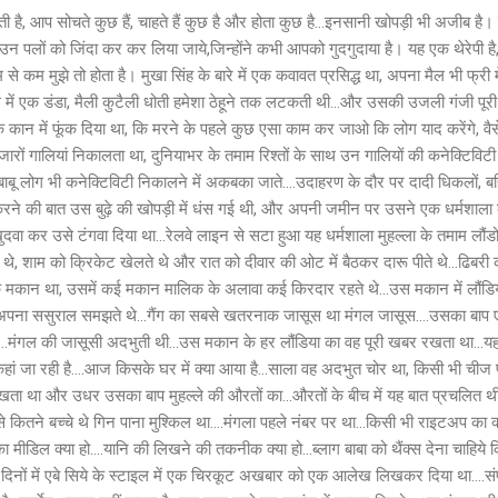
, आप सोचते कुछ हैं, चाहते हैं कुछ है और होता कुछ है...इनसानी खोपड़ी भी अजीब है। एस
िए उन पलों को जिंदा कर कर लिया जाये,जिन्होंने कभी आपको गुदगुदाया है। यह एक थेरेपी 
 मुझे तो होता है। मुखा सिंह के बारे में एक कवावत प्रसिद्ध था, अपना मैल भी फ्री में नह
थ में एक डंडा, मैली कुटैली धोती हमेशा ठेहूने तक लटकती थी...और उसकी उजली गंजी पूरी
के कान में फूंक दिया था, कि मरने के पहले कुछ एसा काम कर जाओ कि लोग याद करेंगे, वैस
ारों गालियां निकालता था, दुनियाभर के तमाम रिश्तों के साथ उन गालियों की कनेक्टिविटी अ
ाले बाबू लोग भी कनेक्टिविटी निकालने में अकबका जाते....उदाहरण के दौर पर दादी धिकलों,
े की बात उस बुढ़े की खोपड़ी में धंस गई थी, और अपनी जमीन पर उसने एक धर्मशाला ब
 खुदवा कर उसे टंगवा दिया था...रेलवे लाइन से सटा हुआ यह धर्मशाला मुहल्ला के तमाम लौंड
पते थे, शाम को क्रिकेट खेलते थे और रात को दीवार की ओट में बैठकर दारू पीते थे...ढिबर
क मकान था, उसमें कई मकान मालिक के अलावा कई किरदार रहते थे...उस मकान में लौंडि
ो अपना ससुराल समझते थे...गैंग का सबसे खतरनाक जासूस था मंगल जासूस....उसका बाप ए
ा...मंगल की जासूसी अदभुती थी...उस मकान के हर लौंडिया का वह पूरी खबर रखता था...य
हां जा रही है....आज किसके घर में क्या आया है...साला वह अदभुत चोर था, किसी भी चीज
खता था और उधर उसका बाप मुहल्ले की औरतों का...औरतों के बीच में यह बात प्रचलित थी कि
से कितने बच्चे थे गिन पाना मुश्किल था....मंगला पहले नंबर पर था...किसी भी राइटअप का क
 मीडिल क्या हो....यानि की लिखने की तकनीक क्या हो...ब्लाग बाबा को थैंक्स देना चाहिये
ी दिनों में एबे सिये के स्टाइल में एक चिरकूट अखबार को एक आलेख लिखकर दिया था....