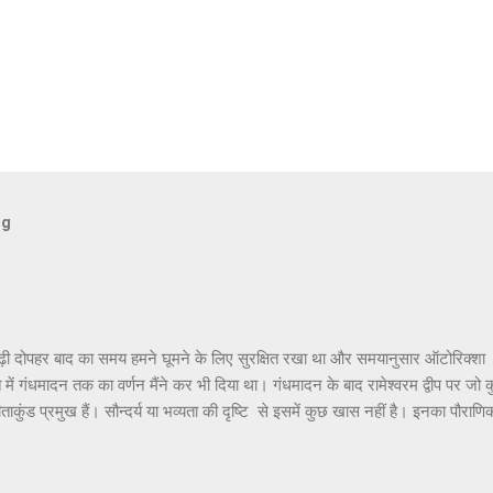
og
ढ़ी दोपहर बाद का समय हमने घूमने के लिए सुरक्षित रखा था और समयानुसार ऑटोरिक्शा
ांत में गंधमादन तक का वर्णन मैंने कर भी दिया था। गंधमादन के बाद रामेश्वरम द्वीप पर जो
ताकुंड प्रमुख हैं। सौन्दर्य या भव्यता की दृष्टि से इसमें कुछ खास नहीं है। इनका पौराणि
वध करने के पश्चात् जब श्रीराम अयोध्या वापस लौट रहे थे तो उन्होंने सीता जी को रामेश्व
खाने के लिए और अपने आराध्य भगवान शिव के प्रति कृतज्ञता प्रकट करने के लिए पुष्पक 
िव की पूजा की थी। यहाँ पर श्रीराम,सीताजी और लक्ष्मणजी ने पूजा के लिए विशेष 