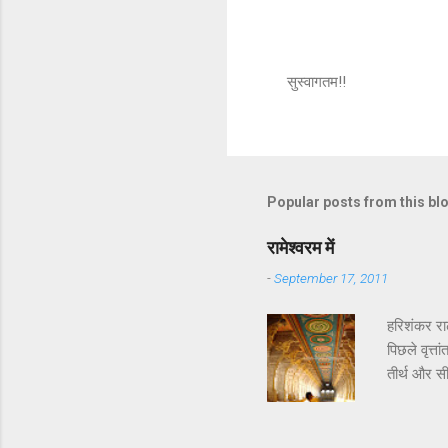
सुस्वागतम!!
P
o
s
t
a
C
Popular posts from this bl
o
m
m
रामेश्वरम में
e
-
September 17, 2011
n
t
हरिशंकर रा
पिछले वृत्त
तीर्थ और सी
कि रावण का 
सेतु को दि
और भगवान श