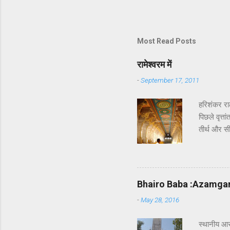
परिचय के बाद ही हुआ. जहाँ तक मुझे
लेकर रेखा जी तक ऐसी सीधी-सादी लगी
Most Read Posts
रामेश्वरम में
-
September 17, 2011
हरिशंकर रा
पिछले वृत्त
तीर्थ और सी
कि रावण का 
सेतु को दि
और भगवान श
किया । इन्ह
Bhairo Baba :Azamga
अवश्य होता ह
-
May 28, 2016
स्थानी