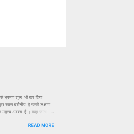
 से भ्रमण शुरू भी कर दिया।
 कुछ खास दर्शनीय है उसमें लक्ष्मण
क महत्त्व अवश्य है । कहा जाता है
र ज्योतिर्लिंग के दर्शन के लिए,
READ MORE
विमान को इस द्वीप पर उतारा था
कुंड बनाए और उसके जल से अभिषेक