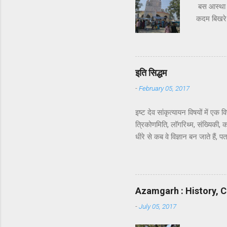
बस आस्था ह
कदम बिखरे 
और साहस बिख
विशाल जनसंख
स्तर पर वह
प्रदेश के 
इति सिद्धम
-
February 05, 2017
इष्ट देव सांकृत्यायन विषयों में 
त्रिकोणमिति, लॉगरिथ्म, संख्यिकी,
धीरे से कब वे विज्ञान बन जाते हैं,
भाग वाला. अरे भाई, जब आख़िरकार स
की क्या ज़रूरत थी! वही रहने दिया 
परिचय के बाद ही हुआ. जहाँ तक मुझे
लेकर रेखा जी तक ऐसी सीधी-सादी लगी
Azamgarh : History, C
-
July 05, 2017