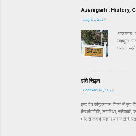
किया । इन्ह
Azamgarh : History, C
अवश्य होता ह
-
July 05, 2017
आजमगढ़ : 
महामुनि अत्र
प्राप्त कर
वाल्मीकि क
सौन्दर्य क
हो रहा होग
पहचान बनते 
इति सिद्धम
अयोध्या सिंह
-
February 05, 2017
इष्ट देव सांकृत्यायन विषयों में 
त्रिकोणमिति, लॉगरिथ्म, संख्यिकी,
धीरे से कब वे विज्ञान बन जाते हैं,
भाग वाला. अरे भाई, जब आख़िरकार स
की क्या ज़रूरत थी! वही रहने दिया 