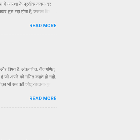
ेश में आस्था के प्रतीक कदम-दर
र टूट रहा होता है, उसका विश्वास
िगड़े समय को साध लेता है। भारत की
READ MORE
र कितना भी सही हो, इतने व्यापक
 ही आस्था का एक केंद्र उत्तर
ई और विषय हैं. अंकगणित, बीजगणित,
ैं जो अपने को गणित कहते ही नहीं.
कि तरीक़ा भी सब वही जोड़-घटाना-गुणा-
तो फिर बेमतलब यह विद्वता बघारने
READ MORE
नुभव मुझे गणित नाम के विषय से सघन
र इनसे परिचय हुआ तो बिंदु जी से