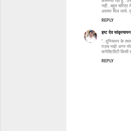
कसमसा रहा हूं....उ
नहीं....बहुत चरित्र
अवसर मिल जाये...मुझ
REPLY
इष्ट देव सांकृत्यायन
"...दुनियाभर के तमा
ग़ज़ब भाई! अगर मोबाइ
कनेक्टिविटी किसी स
REPLY