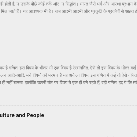
ी होती है, न उसके पीछे कोई तर्क और न सिद्धांत। भारत जैसे धर्म और आस्था प्रधान द
मिल जाते हैं। यह आवश्यक भी है। जब आदमी आदमी और प्रकृति के प्रकोपों से आहत होक
र रहा होता है तो वह आस्था के इन्हीं केंद्रों से संजीवनी प्राप्त करता है और अपने ब
्या को यदि कहीं से संबल मिलता है तो आस्था के इन केंद्रों से ही मिलता है। तर्कशास्त्
 किसी का सहारा नहीं बन सकता ! भैरव बाबा मंदिर का शिखर : छाया - हरिशंकर राढ़ी ऐसे
आजमगढ़ जनपद में महराजगंज ...
एक विषय है गणित. इस विषय के भीतर भी एक विषय है रेखागणित. ऐसे तो इस विषय के भीतर क
 कलन आदि-आदि, मने विषयों की भरमार है यह अकेला विषय. इस गणित में कई तो ऐसे गणित ह
 पता ही नहीं चलता. हालाँकि ऊपरी तौर पर विषय ये एक ही बने रहते हैं; वही गणित. हद्द ये 
ब तरफ़ से घूम-फिर कर हर हाल में तुम्हें वही करना था, यानि जोड़-घटाना-गुणा-भाग ही 
होता. हमारे ऋषि-मुनियों ने बार-बार विषय वासना से बचने का उपदेश क्यों दिया, इसका अ
 याद आता है, रेखागणित जी से मेरा पाला पड़ा पाँचवीं कक्षा में. हालाँकि जब पहली-पहली बा
ं कि अगर हमारे ज़माने में टीवी जी और उनके ज़रिये सूचनाक्रांति जी का प्रादुर्भाव ...
ulture and People