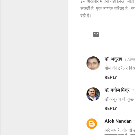
इस अखबार में एसे नहीं लिखा जाता ह
सकती है...एक व्यापक चरित्र है....क
रही हैं।
डॉ .अनुराग
1 Apr
C
गोया की ट्रेलर दिखा 
o
REPLY
m
m
डॉ. मनोज मिश्र
1
e
डॉ अनुराग जी कुछ क
n
REPLY
t
s
Alok Nandan
अरे बाप रे...दो- दो