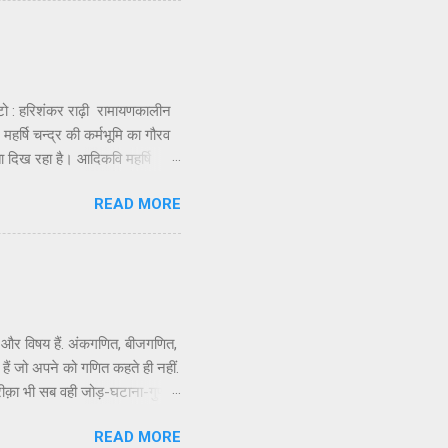
ा नहीं मिलती और यह देखकर दुख
हरिशंकर राढ़ी रामायणकालीन
 महर्षि चन्द्र की कर्मभूमि का गौरव
ा दिख रहा है। आदिकवि महर्षि
गैतिहासिक और ऐतिहासिक तथ्यों और
READ MORE
थिति पर गहरा क्षोभ और दुख जरूर
्मिक उन्मादी और बर्बर उसकी
कि, महापंडित राहुल सांकृत्यायन,
ई और विषय हैं. अंकगणित, बीजगणित,
ैं जो अपने को गणित कहते ही नहीं.
कि तरीक़ा भी सब वही जोड़-घटाना-गुणा-
तो फिर बेमतलब यह विद्वता बघारने
READ MORE
नुभव मुझे गणित नाम के विषय से सघन