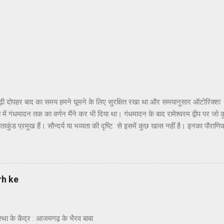
 याद आता है, रेखागणित जी से मेरा पाला पड़ा पाँचवीं कक्षा में. हालाँकि जब पहली-पहली बा
ं कि अगर हमारे ज़माने में टीवी जी और उनके ज़रिये सूचनाक्रांति जी का प्रादुर्भाव ...
ढ़ी दोपहर बाद का समय हमने घूमने के लिए सुरक्षित रखा था और समयानुसार ऑटोरिक्शा
ांत में गंधमादन तक का वर्णन मैंने कर भी दिया था। गंधमादन के बाद रामेश्वरम द्वीप पर जो
ताकुंड प्रमुख हैं। सौन्दर्य या भव्यता की दृष्टि से इसमें कुछ खास नहीं है। इनका पौराणि
वध करने के पश्चात् जब श्रीराम अयोध्या वापस लौट रहे थे तो उन्होंने सीता जी को रामेश्व
खाने के लिए और अपने आराध्य भगवान शिव के प्रति कृतज्ञता प्रकट करने के लिए पुष्पक 
िव की पूजा की थी। यहाँ पर श्रीराम,सीताजी और लक्ष्मणजी ने पूजा के लिए विशेष 
ीं कुंडों का नाम रामतीर्थ, सीताकुंड और लक्ष्मण तीर्थ है । हाँ, यहाँ सफाई और व्यवस्थ
rh ke
ै। स्थानीय दर्शनों में हनुमा...
य आस्था के केंद्र : आजमगढ़ के भैरव बाबा -हरिश