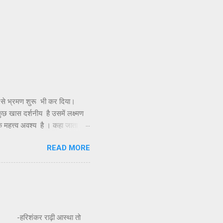
र इनसे परिचय हुआ तो बिंदु जी से
 से भ्रमण शुरू भी कर दिया।
 कुछ खास दर्शनीय है उसमें लक्ष्मण
क महत्त्व अवश्य है । कहा जाता है
र ज्योतिर्लिंग के दर्शन के लिए,
READ MORE
विमान को इस द्वीप पर उतारा था
कुंड बनाए और उसके जल से अभिषेक
ा नहीं मिलती और यह देखकर दुख
ंकर राढ़ी आस्था तो