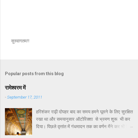
सुस्वागतम!!
P
o
s
t
a
Popular posts from this blog
C
o
m
रामेश्वरम में
m
e
-
September 17, 2011
n
t
हरिशंकर राढ़ी दोपहर बाद का समय हमने घूमने के लिए सुरक्षित
रखा था और समयानुसार ऑटोरिक्शा से भ्रमण शुरू भी कर
दिया। पिछले वृत्तांत में गंधमादन तक का वर्णन मैंने कर भी दिया
था। गंधमादन के बाद रामेश्वरम द्वीप पर जो कुछ खास