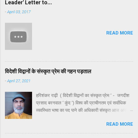
Leader' Letter to...
दक्षिण पश्चिम लगभग सवा सौ किलोमीटर की दूरी पर स्थित
-
April 03, 2017
चित्रकूट राम के काल में कोई तीर्थ नहीं हुआ करता था। हाँ,
यहाँ की सुंदर उपत्यकाओं में ऋषियों - मुनियों एवं साधकों ने
सिद्धियाँ जरूर प्राप्त की थीं, किंतु वे किसी लौकिक लाभ में
READ MORE
संलग्न नहीं थे। निष्चित रूप से मंदाकिनी के इर्द-गिर्द घने और
आकर्षक जंगल रहे होंगे क्योंकि अंधाधुंध कटान के बावजूद
उसके आस-पास के जंगल मन को आज भी मोहते हैं। मंदाकिनी
अपने नाम के अनुरूप मंथर गति से बहती अलौकिक तृप्ति देती
रही ...
विदेशी विद्वानों के संस्कृत प्रेम की गहन पड़ताल
-
April 27, 2021
हरिशंकर राढ़ी ( विदेशी विद्वानों का संस्कृत प्रेम ’ - जगदीश
प्रसाद बरनवाल ‘ कुंद ’) विश्व की प्राचीनतम एवं सर्वाधिक
व्यवस्थित भाषा का पद पाने की अधिकारी संस्कृत आज अपनी
ही जन्मभूमि पर भयंकर उपेक्षा का शिकार है। उपेक्षा ही नहीं ,
READ MORE
कहा जाए तो यह कुछ स्वच्छंदताचारियों या अराजकतावादियों की
बौद्धिक हिंसा का भी शिकार है। भले ही व्याकरण के कड़े नियमों