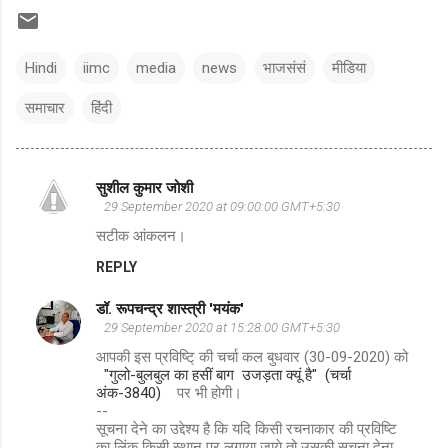
Hindi
iimc
media
news
भाजसंसं
मीडिया
समाचार
हिंदी
सुशील कुमार जोशी
C
29 September 2020 at 09:00:00 GMT+5:30
o
सटीक आंकलन।
m
REPLY
m
डॉ. रूपचन्द्र शास्त्री 'मयंक'
e
29 September 2020 at 15:28:00 GMT+5:30
n
आपकी इस प्रविष्टि् की चर्चा कल बुधवार (30-09-2020) को
t
"गुलो-बुलबुल का हसीं बाग उजड़ता क्यूं है" (चर्चा
अंक-3840)
पर भी होगी।
s
--
सूचना देने का उद्देश्य है कि यदि किसी रचनाकार की प्रविष्टि
का लिंक किसी स्थान पर लगाया जाये तो उसकी सूचना देना