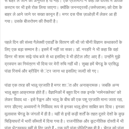
से बाहर ले जाने की अनुमति है या नहीं। एक प्रतिभागी ने कहा कि वापसी में आपके
कस्टम पर भी इसे रोक लिया जा
ए
गा। क्योंकि जननद्रव्यों (जर्मप्लाज्म) को देश के
बाहर ले आने जाने पर सख्त कानून हैं। मगर दस पीस ज़ाओज़ी मैं लेकर आ ही
गया। उसके बीजरोपण की तैयारी है।
पहले दिन की संध्या गैलेक्सी एवार्डों के वितरण की थी जो चीनी विज्ञान कथाकारों के
लि
ए
एक बड़ा सम्मान है। इसमें मैं नहीं जा सका।
डॉ
. नरहरि ने भी कहा कि वहां
डिनर भी शाम साढ़े पांच बजे से था इसलिए वे भी होटेल लौट आ
ए
हैं। उन्होंने मुझे
द्रवपान का निमंत्रण भी दिया पर मेरी रुचि नहीं थी। सुबह हमें चेंगडू के प्रसिद्ध
पांडा रिसर्च और ब्रीडिंग से
ंट
र जाना था इसलि
ए
जल्दी सो ग
ए
।
पांडा एक तरह की भालू प्रजाति है मगर शा
ंत
और अनाक्रामक। जबकि अन्य
भालू बहुत आक्रामक होते हैं। वैज्ञानिकों में बहुत दिन तक इनके
नामेनक्लेचर
को
'
'
लेकर विवाद था - इसे रैकून और भालू के बीच की एक पशु प्रजाति मा
ना
जा
ता
रहा
,
मगर डीएनए अध्ययनों ने निर्विवाद
रू
प से इनका भालू होना साबित कर दिया। इनका
मूलावास चेंगडू के जंगलों में ही है। यहीं से इन्हें क
ड़ी
शर्तों
के
तहत दूसरे देशों के कुछ
चिड़ियाघरों में भारी कीमतों में दिया गया है। राजनीतिक और कूटनीतिक
दोस्ती में भी
पांडा भेंटस्वरूप यहीं से दिए
जाते हैं - एक पूरी पांडा पोलिटिक्स ही है। चेंगडू को पांडा