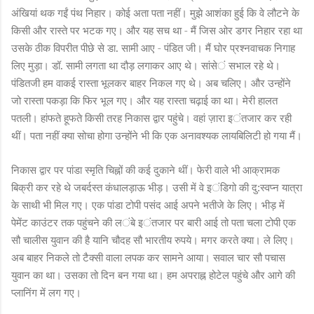
अंखियां थक ग
ईं
पंथ निहार। कोई अता पता नहीं। मुझे आशंका हुई कि वे लौटने के
किसी और रास्ते पर भटक ग
ए
। और यह सच
था
- मैं जिस ओर डगर निहार रहा था
उसके ठीक विपरीत पीछे से डा. सामी आ
ए
- पंडित जी। मैं घोर प्रश्नवाचक निगाह
लि
ए
मुड़ा।
डॉ
. सामी लगता था दौड़ लगाकर आ
ए
थे। सांसे
ं
सभाल रहे थे।
पंडितजी हम वाकई रास्ता भूलकर बाहर निकल ग
ए
थे। अब चलि
ए
। और उन्होंने
जो रास्ता पकड़ा कि फिर भूल ग
ए
। और यह रास्ता चढ़ाई का था। मेरी हालत
पतली। हांफते हूफते किसी तरह निकास द्वार पहुंचे। वहां ज़ारा इ
ंत
जार कर रही
थीं। पता नहीं क्या सोचा होगा उन्होंने भी कि एक अनावश्यक लायबिलिटी हो गया मैं।
निकास द्वार पर पांडा स्मृति चिह्नों की कई दुकाने थीं।
फेरी वाले भी आक्रामक
बिक्री कर रहे थे जबर्दस्त कंधालड़ाऊ भीड़। उसी में वे इ
ंडि
गो की दु:स्वप्न यात्रा
के साथी भी मिल ग
ए
। एक पांडा टोपी पसंद आई अपने भतीजे के लि
ए
। भीड़ में
पेमेंट का
उं
टर तक पहुंचने की ल
ंबे
इ
ंत
जार पर बारी आ
ई
तो पता चला टोपी एक
सौ चालीस युवान की है यानि चौदह सौ भारतीय रुपये। मगर करते क्या। ले लि
ए
।
अब बाहर निकले तो टैक्सी वाला लपक कर सामने आया। सवाल चार सौ पचास
युवान का था। उसका तो दिन बन गया था। हम अपराह्न होटेल पहुंचे और आगे की
प्लानिंग में लग ग
ए
।