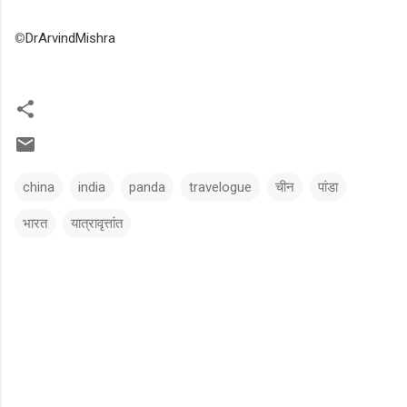
©
DrArvindMishra
china
india
panda
travelogue
चीन
पांडा
भारत
यात्रावृत्तांत
C
o
m
m
e
n