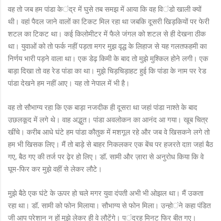
वह तो जब हम पांडा के
ंद्र
में घुसे तब समझ में आया कि वह वि
ंडो
खाली क्यों
थी। वहां पैदल जाने वालों का टिकट मिल रहा था जबकि दूसरी खिड़कियों पर फेरी
शटल का टिकट था। कई किलोमीटर में फैले जंगल को शटल से ही देखना ठीक
था। युवाओं को तो फर्क नहीं पड़ता मगर मुझ वृद्ध के लिहाज से यह गलतफहमी का
निर्णय भारी पड़ने वाला था। एक डेढ़ किमी के बाद तो मुझे मुश्किल होने लगी। एक
बाड़ा दिखा तो वह रेड पांडा का था। मुझे चिड़चिड़ाहट हुई कि पांडा के नाम पर रेड
पांडा देखने हम नहीं आ
ए
। यह तो नेपाल में भी है।
वह तो सौभाग्य रहा कि एक बाड़ा नजदीक ही दूसरा था जहां पांडा नाश्ते के बाद
उछलकूद में लगे थे। वाह अद्भुत। पांडा अवलोकन का आनंद आ गया। खूब चित्र
खींचे। करीब आधे घंटे हम पांडा कौतुक में मशगूल रहे और जब वे खिसकने लगे तो
हम भी खिसक लि
ए
। मैं तो बाड़े से बाहर निकलकर एक बेंच पर हजरते दाग़ जहां बैठ
ग
ए
बैठ ग
ए
की तर्ज पर ढ़ेर हो लि
ए
।
डॉ.
सामी और ज़ारा से अनुरोध किया कि वे
,
घूम
फिर कर मुझे वहीं से लेकर लौटे।
-
मुझे बैठे एक घंटे के ऊपर हो चले मगर युवा
दंपती
अभी भी ओझल था। मैं उकता
रहा था।
डॉ.
सामी को फोन मिलाया। सौभाग्य से फोन मिला। उन्हो
ं
ने कहा पंडित
जी आप परेशान न हों मुझे लेकर ही वे लौटेंगे। प
ंद्र
ह मिनट फिर बीत ग
ए
।