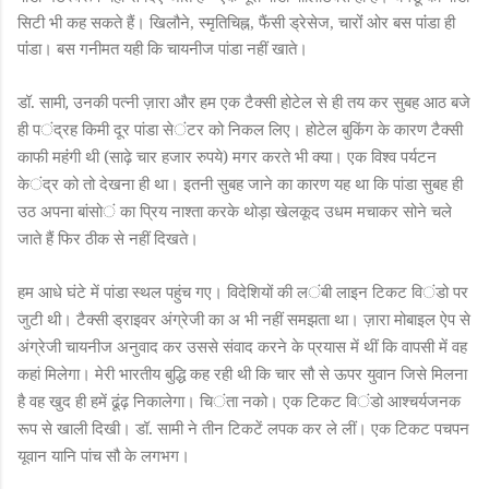
सिटी भी कह सकते हैं। खिलौने
,
स्मृतिचिह्न
, फैं
सी
ड्रेसेज
,
चारोंं
ओ
र बस पांं
डा
ही
पांं
डा
। बस गनीमत यही कि चायनीज पांडा नहीं खाते।
डॉ
. सामी
उनकी पत्नी ज़ारा और हम एक टैक्सी होटेल से ही तय कर सुबह आठ बजे
,
ही प
ंद्र
ह किमी दूर पांडा से
ंट
र को निकल लि
ए
। होटेल बुकिंग के कारण टैक्सी
काफी महंं
गी थी (साढ़े चार हजार रुपये) मगर करते भी क्या। एक विश्व पर्यटन
के
ंद्र
को तो देखना ही था। इतनी सुबह जाने का कारण यह था कि पांडा सुबह ही
उठ अपना बांसो
ं
का प्रिय नाश्ता करके थोड़ा खेलकूद उधम मचाकर सोने चले
जाते हैं फिर ठीक से नहीं दिखते।
हम आधे घंटे में पांडा स्थल पहुंच ग
ए
। विदेशियों की ल
ंबी
ला
इ
न टिकट वि
ंडो
पर
जुटी थी। टैक्सी ड्राइवर अंग्रेजी का अ भी नहीं समझता था। ज़ारा मोबाइल ऐप से
अंग्रेजी चायनीज अनुवाद कर उससे संवाद करने के प्रयास में थीं कि वापसी में वह
कहां मिलेगा। मेरी भारतीय बुद्धि कह रही थी कि चार सौ से ऊपर युवान जिसे मिलना
है वह खुद ही हमें ढूंढ़ निकालेगा। चि
ंता
नको। एक टिकट वि
ंडो
आश्चर्यजनक
रू
प से खाली दिखी।
डॉ
. सामी ने तीन टिकटें लपक कर ले लीं। एक टिकट पचपन
यूवान यानि पांच सौ के लगभग।