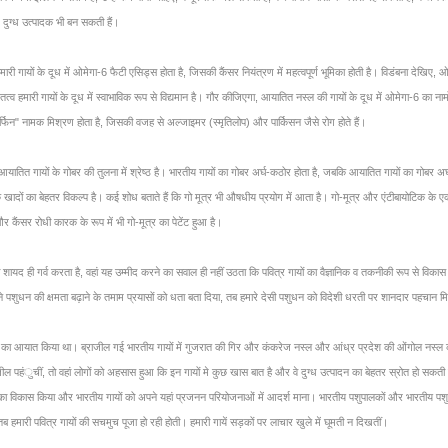
च दुग्ध उत्पादक भी बन सकती हैं।
 हमारी गायों के दूध में ओमेगा-6 फैटी एसिड्स होता है, जिसकी कैंसर नियंत्रण में महत्वपूर्ण भूमिका होती है। विडंबना देखिए,
त्व हमारी गायों के दूध में स्वाभाविक रूप से विद्यमान है। गौर कीजिएगा, आयातित नस्ल की गायों के दूध में ओमेगा-6 का नामोनिश
 मॉर्फिन" नामक मिश्रण होता है, जिसकी वजह से अल्जाइमर (स्मृतिलोप) और पार्किसन जैसे रोग होते हैं।
 आयातित गायों के गोबर की तुलना में श्रेष्ठ है। भारतीय गायों का गोबर अर्घ-कठोर होता है, जबकि आयातित गायों का गोबर 
क खादों का बेहतर विकल्प है। कई शोध बताते हैं कि गो मूत्र भी औषधीय प्रयोग में आता है। गो-मूत्र और एंटीबायोटिक के 
और कैंसर रोधी कारक के रूप में भी गो-मूत्र का पेटेंट हुआ है।
 शायद ही गर्व करता है, वहां यह उम्मीद करने का सवाल ही नहीं उठता कि पवित्र गायों का वैज्ञानिक व तकनीकी रूप से व
पशुधन की क्षमता बढ़ाने के तमाम प्रयासों को धता बता दिया, तब हमारे देसी पशुधन को विदेशी धरती पर शानदार पहचान मि
धन का आयात किया था। ब्राजील गई भारतीय गायों में गुजरात की गिर और कंकरेज नस्ल और आंध्र प्रदेश की ओंगोल नस्ल 
ाजील पहंुचीं, तो वहां लोगों को अहसास हुआ कि इन गायों मे कुछ खास बात है और वे दुग्ध उत्पादन का बेहतर स्रोत हो सकती 
 का विकास किया और भारतीय गायों को अपने यहां प्रजनन परियोजनाओं में आदर्श माना। भारतीय पशुपालकों और भारतीय पशु वैज्ञ
 हमारी पवित्र गायों की सचमुच पूजा हो रही होती। हमारी गायें सड़कों पर लाचार खुले में घूमती न दिखतीं।