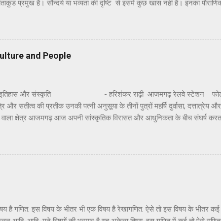
ताकुंड प्रमुख हैं। सौन्दर्य या भव्यता की दृष्टि से इसमें कुछ खास नहीं है। इनका पौराणि
वध करने के पश्चात् जब श्रीराम अयोध्या वापस लौट रहे थे तो उन्होंने सीता जी को रामेश्व
खाने के लिए और अपने आराध्य भगवान शिव के प्रति कृतज्ञता प्रकट करने के लिए पुष्पक 
िव की पूजा की थी। यहाँ पर श्रीराम,सीताजी और लक्ष्मणजी ने पूजा के लिए विशेष 
ीं कुंडों का नाम रामतीर्थ, सीताकुंड और लक्ष्मण तीर्थ है । हाँ, यहाँ सफाई और व्यवस्थ
ulture and People
ै। स्थानीय दर्शनों में हनुमा...
इतिहास और संस्कृति - हरिशंकर राढ़ी आजमगढ़ रेलवे स्टेशन फोटो : 
ि और सतीत्व की प्रतीक उनकी पत्नी अनुसूया के तीनों पुत्रों महर्षि दुर्वासा, दत्तात्रेय और
ने वाला क्षेत्र आजमगढ़ आज अपनी सांस्कृतिक विरासत और आधुनिकता के बीच संघर्ष करत
े तप से पावन तमसा के प्रवाह से पवित्र आजमगढ़ न जाने कितने पौराणिक, मिथकीय, प्रा
ो छिपाए अपने अतीत का अवलोकन करता प्रतीत हो रहा है। आजमगढ़ को अपनी आज की स्
ा कि जिस गरिमा और सौष्ठव से उसकी पहचान थी, वह अतीत में कहीं खो गयी है और चंद धार
जा रहे हैं। आजमगढ़ ने तो कभी सोचा भी न होगा कि उसे महर्षि दुर्वासा, दत्तात्रेय, वाल्मी
 उपाध्याय ‘हरिऔध’, शिक्ष...
एक विषय है गणित. इस विषय के भीतर भी एक विषय है रेखागणित. ऐसे तो इस विषय के भीतर क