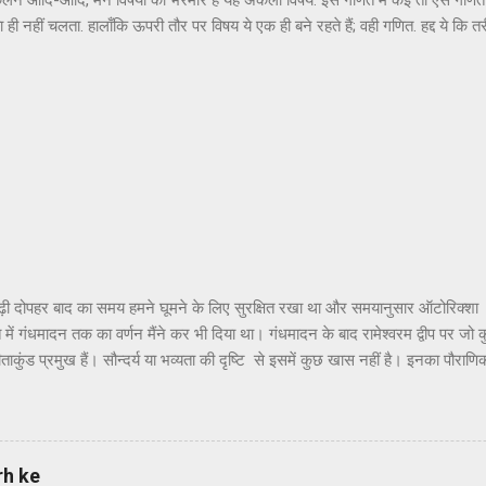
 कलन आदि-आदि, मने विषयों की भरमार है यह अकेला विषय. इस गणित में कई तो ऐसे गणित ह
 पता ही नहीं चलता. हालाँकि ऊपरी तौर पर विषय ये एक ही बने रहते हैं; वही गणित. हद्द ये 
ब तरफ़ से घूम-फिर कर हर हाल में तुम्हें वही करना था, यानि जोड़-घटाना-गुणा-भाग ही 
होता. हमारे ऋषि-मुनियों ने बार-बार विषय वासना से बचने का उपदेश क्यों दिया, इसका अ
 याद आता है, रेखागणित जी से मेरा पाला पड़ा पाँचवीं कक्षा में. हालाँकि जब पहली-पहली बा
ं कि अगर हमारे ज़माने में टीवी जी और उनके ज़रिये सूचनाक्रांति जी का प्रादुर्भाव ...
ढ़ी दोपहर बाद का समय हमने घूमने के लिए सुरक्षित रखा था और समयानुसार ऑटोरिक्शा
ांत में गंधमादन तक का वर्णन मैंने कर भी दिया था। गंधमादन के बाद रामेश्वरम द्वीप पर जो
ताकुंड प्रमुख हैं। सौन्दर्य या भव्यता की दृष्टि से इसमें कुछ खास नहीं है। इनका पौराणि
वध करने के पश्चात् जब श्रीराम अयोध्या वापस लौट रहे थे तो उन्होंने सीता जी को रामेश्व
खाने के लिए और अपने आराध्य भगवान शिव के प्रति कृतज्ञता प्रकट करने के लिए पुष्पक 
िव की पूजा की थी। यहाँ पर श्रीराम,सीताजी और लक्ष्मणजी ने पूजा के लिए विशेष 
ीं कुंडों का नाम रामतीर्थ, सीताकुंड और लक्ष्मण तीर्थ है । हाँ, यहाँ सफाई और व्यवस्थ
rh ke