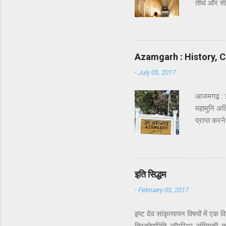
तीर्थ और सी
कि रावण का 
सेतु को दि
और भगवान श
किया । इन्ह
Azamgarh : History, C
अवश्य होता ह
-
July 05, 2017
आजमगढ़ : 
महामुनि अत्र
प्राप्त कर
वाल्मीकि क
सौन्दर्य क
हो रहा होग
पहचान बनते 
इति सिद्धम
अयोध्या सिंह
-
February 05, 2017
इष्ट देव सांकृत्यायन विषयों में 