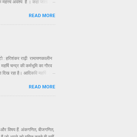
क महत्त्व अवश्य है । कहा जाता है
र ज्योतिर्लिंग के दर्शन के लिए,
READ MORE
विमान को इस द्वीप पर उतारा था
कुंड बनाए और उसके जल से अभिषेक
ा नहीं मिलती और यह देखकर दुख
हरिशंकर राढ़ी रामायणकालीन
 महर्षि चन्द्र की कर्मभूमि का गौरव
ा दिख रहा है। आदिकवि महर्षि
गैतिहासिक और ऐतिहासिक तथ्यों और
READ MORE
थिति पर गहरा क्षोभ और दुख जरूर
्मिक उन्मादी और बर्बर उसकी
कि, महापंडित राहुल सांकृत्यायन,
ई और विषय हैं. अंकगणित, बीजगणित,