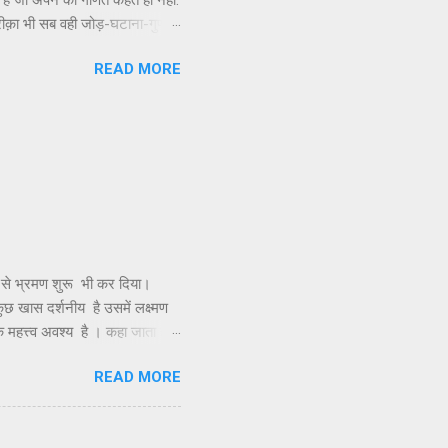
ैं जो अपने को गणित कहते ही नहीं.
कि तरीक़ा भी सब वही जोड़-घटाना-गुणा-
तो फिर बेमतलब यह विद्वता बघारने
READ MORE
नुभव मुझे गणित नाम के विषय से सघन
र इनसे परिचय हुआ तो बिंदु जी से
 से भ्रमण शुरू भी कर दिया।
 कुछ खास दर्शनीय है उसमें लक्ष्मण
क महत्त्व अवश्य है । कहा जाता है
र ज्योतिर्लिंग के दर्शन के लिए,
READ MORE
विमान को इस द्वीप पर उतारा था
कुंड बनाए और उसके जल से अभिषेक
ा नहीं मिलती और यह देखकर दुख