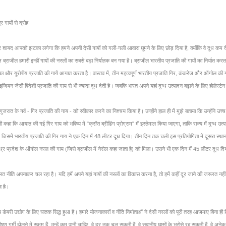
र गायों से द्रोह
 शायद आपको झटका लगेगा कि हमने अपनी देसी गायों
को गली-गली आवारा घूमने के लिए छोड़ दिया है, क्योंकि वे दूध क
्राजील हमारी इन्हीं गायों की नस्लों का सबसे बड़ा निर्यातक बन गया है। ब्राजील भारतीय प्रजाति की गायों का निर्यात करता
 और यूरोपीय प्रजाति की गायें आयात करता है। वास्तव में, तीन महत्वपूर्ण भारतीय प्रजाति गिर, कंकरेज और ओंगोल की गायें 
इजियन जैसी विदेशी प्रजाति की गाय से भी ज्यादा दूध देती है। जबकि भारत अपने यहां दुग्ध उत्पादन बढ़ाने के लिए होलेस
गुजरात के गर्व - गिर प्रजाति की गाय - को स्वीकार करने का निश्चय किया है। उन्होंने हाल ही में मुझे बताया कि उन्होंने उच
कहा कि आयात की गई गिर गाय को भविष्य में "क्रॉस ब्रीडिंग प्रोग्राम" में इस्तेमाल किया जाएगा, ताकि राज्य में दुग्ध उत्पा
ुई थी, जिसमें भारतीय प्रजाति की गिर गाय ने एक दिन में 48 लीटर दूध दिया। तीन दिन तक चली इस प्रतियोगिता में दूसरा स्थ
र प्रदेश के ओंगोल नस्ल की गाय (जिसे ब्राजील में नेरोल कहा जाता है) को मिला। उसने भी एक दिन में 45 लीटर दूध दि
 नीति अपनाकर चल रहा है। यदि हमें अपने यहां गायों की नस्लों का विकास करना है, तो हमें कहीं दूर जाने की जरूरत नहीं, अ
व है।
री उद्योग के लिए घातक सिद्ध हुआ है। हमारे योजनाकारों व नीति निर्माताओं ने देसी नस्लों को पूरी तरह आजमाए बिना ही व
े भीषण गर्मी झेलने में सक्षम हैं, उन्हें कम पानी चाहिए, वे दूर तक चल सकती हैं, वे स्थानीय घासों के भरोसे रह सकती हैं, व