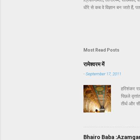
त्रिकोणमिति, लॉगरिथ्म, संख्यिकी,
धीरे से कब वे विज्ञान बन जाते हैं,
भाग वाला. अरे भाई, जब आख़िरकार स
की क्या ज़रूरत थी! वही रहने दिया 
परिचय के बाद ही हुआ. जहाँ तक मुझे
लेकर रेखा जी तक ऐसी सीधी-सादी लगी
Most Read Posts
रामेश्वरम में
-
September 17, 2011
हरिशंकर रा
पिछले वृत्त
तीर्थ और सी
कि रावण का 
सेतु को दि
और भगवान श
किया । इन्ह
Bhairo Baba :Azamga