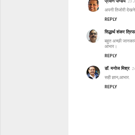
प्रवीण पाण्डेय
23 
e
अपनी तिजोरी देखने 
n
REPLY
t
s
सिद्धार्थ शंकर त्रिपा
बहुत अच्छी जानका
आभार।
REPLY
डॉ. मनोज मिश्र
2
सही ज्ञान,आभार.
REPLY