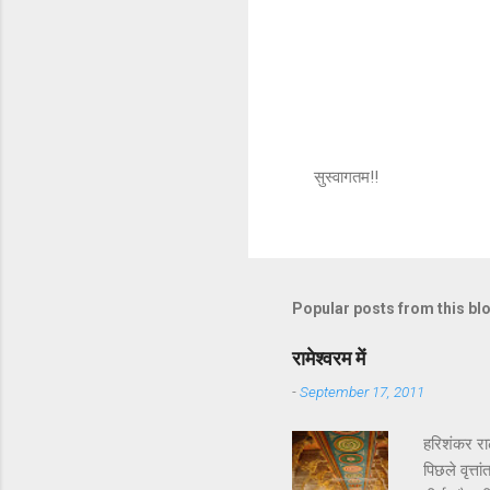
सुस्वागतम!!
P
o
s
t
a
C
Popular posts from this bl
o
m
m
रामेश्वरम में
e
-
September 17, 2011
n
t
हरिशंकर रा
पिछले वृत्त