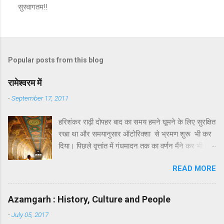
सुस्वागतम!!
P
o
s
t
a
Popular posts from this blog
C
o
m
रामेश्वरम में
m
e
-
September 17, 2011
n
t
हरिशंकर राढ़ी दोपहर बाद का समय हमने घूमने के लिए सुरक्षित
रखा था और समयानुसार ऑटोरिक्शा से भ्रमण शुरू भी कर
दिया। पिछले वृत्तांत में गंधमादन तक का वर्णन मैंने कर भी दिया
था। गंधमादन के बाद रामेश्वरम द्वीप पर जो कुछ खास
READ MORE
दर्शनीय है उसमें लक्ष्मण तीर्थ और सीताकुंड प्रमुख हैं।
सौन्दर्य या भव्यता की दृष्टि से इसमें कुछ खास नहीं है। इनका
पौराणिक महत्त्व अवश्य है । कहा जाता है कि रावण का वध
Azamgarh : History, Culture and People
करने के पश्चात् जब श्रीराम अयोध्या वापस लौट रहे थे तो
-
July 05, 2017
उन्होंने सीता जी को रामेश्वर ज्योतिर्लिंग के दर्शन के लिए, सेतु