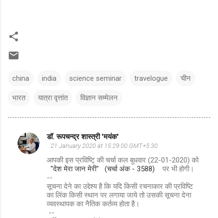
china
india
science seminar
travelogue
चीन
भारत
यात्रा वृत्तांत
विज्ञान सम्मेलन
डॉ. रूपचन्द्र शास्त्री 'मयंक'
C
21 January 2020 at 15:29:00 GMT+5:30
o
आपकी इस प्रविष्टि् की चर्चा कल बुधवार (22-01-2020) को
m
"देश मेरा जान मेरी" (चर्चा अंक - 3588)
पर भी होगी।
--
m
सूचना देने का उद्देश्य है कि यदि किसी रचनाकार की प्रविष्टि
का लिंक किसी स्थान पर लगाया जाये तो उसकी सूचना देना
e
व्यवस्थापक का नैतिक कर्तव्य होता है।
n
--