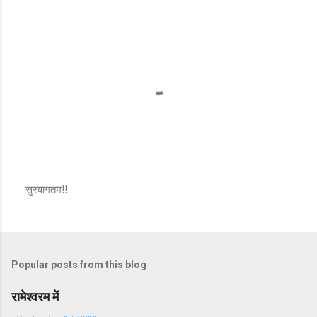
सुस्वागतम!!
P
o
s
t
a
Popular posts from this blog
C
o
m
रामेश्वरम में
m