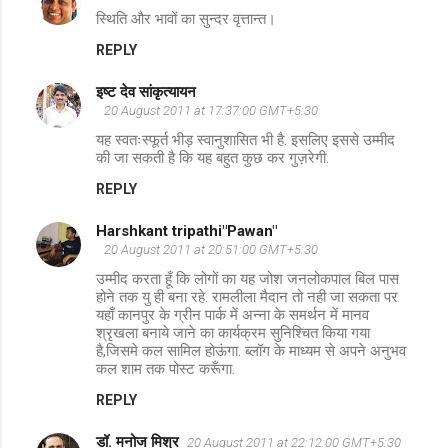
n
स्थिति और भावों का सुन्दर वृत्तान्त।
t
REPLY
s
इष्ट देव सांकृत्यायन
20 August 2011 at 17:37:00 GMT+5:30
यह स्वतःस्फूर्त भीड़ स्वानुशासित भी है. इसलिए इससे उम्मीद
की जा सकती है कि यह बहुत कुछ कर गुज़रेगी.
REPLY
Harshkant tripathi"Pawan"
20 August 2011 at 20:51:00 GMT+5:30
उम्मीद करता हूँ कि लोगों का यह जोश जनलोकपाल बिल पास
होने तक यु ही बना रहे. रामलीला मैदान तो नही जा सकता पर
यहाँ कानपुर के ग्रीन पार्क में अन्ना के समर्थन में मानव
श्रृखला बनाये जाने का कार्यक्रम सुनिश्चित किया गया
है,जिसमे कल सामिल होऊंगा. ब्लॉग के माध्यम से अपने अनुभव
कल शाम तक पोस्ट करूँगा.
REPLY
डॉ. मनोज मिश्र
20 August 2011 at 22:12:00 GMT+5:30