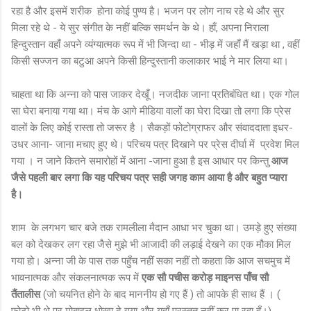
रहा है और इसमें शरीक होना कोई पुण्य है। भजन पर लोग नाच रहे थे और सुर
मिला रहे थे - ये सुर संगीत के नहीं बल्कि समर्थन के थे। हाँ, अपना निराला
हिन्दुस्तान वहाँ अपने व्यंग्यात्मक रूप में भी जिन्दा था - भीड़ में जहाँ मैं खड़ा था , वहीं
किसी सज्जन का बटुआ अपने किसी हिन्दुस्तानी कलाकार भाई ने मार लिया था।
चाहता था कि अन्ना को पास जाकर देखूँ। नजदीक जाना प्रतिबंधित था। एक गोल
सा घेरा बनाया गया था। मंच के आगे मीडिया वालों का घेरा दिखा तो लगा कि प्रेस
वालों के लिए कोई रास्ता तो जरूर है । सैकड़ों फोटोग्राफर और संवाददाता इधर-
उधर आना- जाना मचाए हुए थे। परिचय पत्र दिखाने पर प्रेस दीर्घा में प्रवेश मिल
गया । न जाने कितने समारोहों में आना -जाना हुआ है इस आधार पर किन्तु
आज
जैसे पहली बार लगा कि यह परिचय पत्र सही जगह काम आया है और बहुत प्यारा
है।
शाम के लगभग चार बजे तक रामलीला मैदान आधा भर चुका था। उमड़े हुए संख्या
बल को देखकर लग रहा जैसे मुझे भी आजादी की लड़ाई देखने का एक मौका मिल
गया हो। अन्ना जी के पास तक पहुँच नहीं सका नहीं तो कहता कि आज सचमुच में
भावनात्मक और संकलनात्मक रूप में
एक सौ पचीस करोड़ माइनस पाँच सौ
तैंतालीस
(जो चयनित होने के बाद माननीय हो गए हैं ) तो आपके ही साथ हैं । (
फोटो भी थे पर मोबाइल धोखा दे गया और यहाँ प्रस्तुत नहीं कर पा रहा हूँ।)