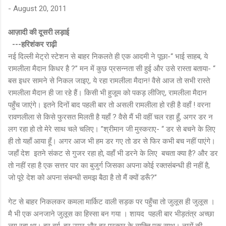
-
August 20, 2011
आज़ादी की दूसरी लड़ाई
---हरिशंकर राढ़ी
नई दिल्ली मेट्रो स्टेशन से बाहर निकलते ही एक आदमी ने पूछा-‘‘ भाई साहब, ये
रामलीला मैदान किधर है ?’’ मन में कुछ प्रसन्नता सी हुई और उसे रास्ता बताया- ‘‘
बस इधर सामने से निकल जाइए, ये रहा रामलीला मैदान! वैसे आज तो सभी रास्ते
रामलीला मैदान ही जा रहे हैं। किसी भी हुजूम को पकड़ लीजिए, रामलीला मैदान
पहुँच जाएंगे। इतने दिनों बाद पहली बार तो असली रामलीला हो रही है वहाँ ! वरना
रावणलीला से किसे फुरसत मिलती है यहाँ ? वैसे मैं भी वहीं चल रहा हूँ, अगर डर न
लग रहा हो तो मेरे साथ चले चलिए। ’’श्रीमान जी मुस्कराए- ‘‘ डर से बचने के लिए
ही तो यहाँ आया हूँ। अगर आज भी हम डर गए तो डर से फिर कभी बच नहीं पाएंगे।
जहाँ देश इतने संकट से गुजर रहा हो, वहाँ भी डरने के लिए बचता क्या है? और डर
तो नहीं रहा है एक सत्तर पार का बुजुर्ग जिसका अपना कोई रक्तसंबन्धी ही नहीं है,
जो पूरे देश को अपना संबन्धी समझ बैठा है तो मैं क्यों डरूँ?’’
गेट से बाहर निकलकर कमला मार्किट वाली सड़क पर पहुँचा तो जुलूस ही जुलूस ।
मै भी एक अनजाने जुलूस का हिस्सा बन गया । शायद पहली बार भीड़तंत्र अच्छा
लग रहा था। हर वर्ग, हर उम्र और हर प्रकार के व्यक्ति एक साथ। नारों की