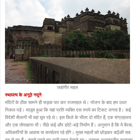
जहांगीर महल
स्थापत्य के अनूठे नमूने
मंदिरों के ठीक सामने ही सड़क पार कर राजमहल थे। भोजन के बाद हम उधर
निकल पड़े। मालूम हुआ कि यहां प्रति व्यक्ति दस रुपये का टिकट लगता है। कई
विदेशी सैलानी भी वहां घूम रहे थे। इस किले के भीतर दो मंदिर हैं, एक संग्रहालय
और एक तोपखाना भी। पीछे कई और छोटे-बड़े निर्माण हैं। अनुमान है कि ये बैरक,
अधिकारियों के आवास या कार्यालय रहे होंगे। मुख्य महलों को छोड़कर बा$की सब
ढह से गए हैं। सबसे पहले हम रानी महल देखने गए। मुख्यत: मध्यकालीन स्थापत्य