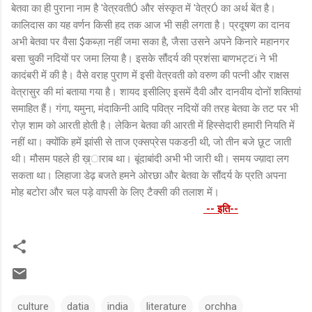
बेतवा का ही पुराना नाम है 'वेत्रवतीÓ और संस्कृत में 'वेत्रÓ का अर्थ बेंत है।
कालिदास का यह वर्णन किसी हद तक आज भी सही लगता है। प्रदूषण का दानव
अभी बेतवा पर वैसा $कब्ज़ा नहीं जमा सका है, जैसा उसने अपने किनारे महानगर
बसा चुकी नदियों पर जमा लिया है। इसके सौंदर्य की प्रशंसा बाणभट्टï ने भी
कादंबरी में की है। वैसे वराह पुराण में इसी वेत्रवती को वरुण की पत्नी और राक्षस
वेत्रासुर की मां बताया गया है। शायद इसीलिए इसमें दैवी और दानवीय दोनों शक्तियां
समाहित हैं। गंगा, यमुना, मंदाकिनी आदि पवित्र नदियों की तरह बेतवा के तट पर भी
रोज़ शाम को आरती होती है। लेकिन बेतवा की आरती में हिस्सेदारी हमारी नियति में
नहीं था। क्योंकि हमें झांसी से ताज एक्सप्रेस पकडऩी थी, जो तीन बजे छूट जाती
थी। मौसम पहले ही ख़्ाराब था। बूंदाबांदी अभी भी जारी थी। समय ज्य़ादा लग
सकता था। लिहाजा डेढ़ बजते हमने ओरछा और बेतवा के सौंदर्य के प्रति अपना
मोह बटोरा और चल पड़े वापसी के लिए टैक्सी की तलाश में।
-- इति--
culture
datia
india
literature
orchha