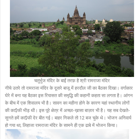
चतुर्भुज मंदिर के बाईं तरफ़ है श्री रामराजा मंदिर
नीचे उतरे तो रामराजा मंदिर के दूसरे बाजू में हरदौल जी का बैठका दिखा। वर्गाकार
घेरे में बना यह बैठका इस रियासत की समृद्धि की कहानी कहता सा लगता है। आंगन
के बीच में एक शिवालय भी है। सावन का महीना होने के कारण यहां स्थानीय लोगों
की का$फी भीड़ थी। इस पूरे क्षेत्र में अच्छा-ख़ासा बाज़ार भी है। यह सब देखते-
सुनते हमें का$फी देर बीत गई। बाहर निकले तो 12 बज चुके थे। भोजन अनिवार्य
हो गया था, लिहाजा रामराजा मंदिर के सामने ही एक ढाबे में भोजन किया।