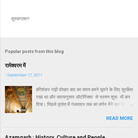
सुस्वागतम!!
P
o
s
t
a
Popular posts from this blog
C
o
m
रामेश्वरम में
m
e
-
September 17, 2011
n
t
हरिशंकर राढ़ी दोपहर बाद का समय हमने घूमने के लिए सुरक्षित
रखा था और समयानुसार ऑटोरिक्शा से भ्रमण शुरू भी कर
दिया। पिछले वृत्तांत में गंधमादन तक का वर्णन मैंने कर भी दिया
था। गंधमादन के बाद रामेश्वरम द्वीप पर जो कुछ खास
READ MORE
दर्शनीय है उसमें लक्ष्मण तीर्थ और सीताकुंड प्रमुख हैं।
सौन्दर्य या भव्यता की दृष्टि से इसमें कुछ खास नहीं है। इनका
पौराणिक महत्त्व अवश्य है । कहा जाता है कि रावण का वध
Azamgarh : History, Culture and People