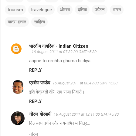
tourism
travelogue
ओरछा
दतिया
पर्यटन
भारत
यात्रा वृत्तांत
साहित्य
भारतीय नागरिक - Indian Citizen
C
16 August 2011 at 07:32:00 GMT+5:30
o
aapne to orchha ghuma hi diya...
m
REPLY
m
प्रवीण पाण्डेय
e
16 August 2011 at 08:49:00 GMT+5:30
n
इति वेत्रवती तीरे, राम राजा निवासे।
t
REPLY
s
नीरज गोस्वामी
16 August 2011 at 12:11:00 GMT+5:30
दिलचस्प वर्णन और नयनाभिराम चित्र...
नीरज