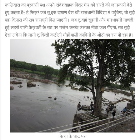
कालिदास का प्रवासी यक्ष अपने संदेशवाहक मित्र मेघ को रास्ते की जानकारी देते
हुए कहता है- हे मित्र! जब तू इस दशार्ण देश की राजधानी विदिशा में पहुंचेगा, तो तुझे
वहां विलास की सब सामग्री मिल जाएगी। जब तू वहां सुहानी और मनभावनी नाचती
हुई लहरों वाली वेत्रवती के तट पर गर्जन करके उसका मीठा जल पीएगा, तब तुझे
ऐसा लगेगा कि मानो तू किसी कटीली भौहों वाली कामिनी के ओठों का रस पी रहा है।
बेतवा के घाट पर