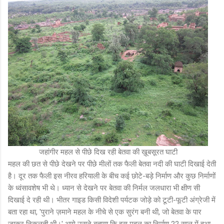
जहांगीर महल से पीछे दिख रही बेतवा की ख़ूबसूरत घाटी
महल की छत से पीछे देखने पर पीछे मीलों तक फैली बेतवा नदी की घाटी दिखाई देती
है। दूर तक फैली इस नीरव हरियाली के बीच कई छोटे-बड़े निर्माण और कुछ निर्माणों
के ध्वंसावशेष भी थे। ध्यान से देखने पर बेतवा की निर्मल जलधारा भी क्षीण सी
दिखाई दे रही थी। भीतर गाइड किसी विदेशी पर्यटक जोड़े को टूटी-फूटी अंग्रेजी में
बता रहा था, 'पुराने ज़माने महल के नीचे से एक सुरंग बनी थी, जो बेतवा के पार
जाकर निकलती थी।' आगे उसने बताया कि इस महल का निर्माण 22 साल में हुआ