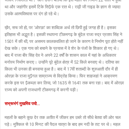
था और जहांगीर इसमें टिके सि$र्फ एक रात थे। राढ़ी जी गाइड के ज्ञान से ज्य़ादा
उसके आत्मविश्वास पर दंग हो रहे थे।
ख़ैर, सच जो हो, पर 'ओरछा' का शाब्दिक अर्थ तो छिपी हुई जगह ही है। इसका
इतिहास भी अद्भुत है। इसकी स्थापना टीकमगढ़ के बुंदेल राजा रुद्र प्रताप सिंह ने
1501 में की थी, पर असमय कालकवलित हो जाने के कारण वे निर्माण पूरा होते नहीं
देख सके। एक गाय को बचाने के प्रयास में वे शेर के पंजों के शिकार हो गए थे।
बाद में राजा बीर सिंह देव ने अपने 22 वर्षों के शासन काल में यहां के अधिकतर
मनोरम निर्माण कराए। उन्होंने पूरे बुंदेल क्षेत्र में 52 किले बनवाए थे। दतिया का
किला भी उनका ही बनवाया हुआ है। बाद में 17वीं शताब्दी के शुरुआती दौर में ही
ओरछा के राजा मु$गल साम्राज्य से विद्रोह किया। फिर शाहजहां ने आक्रमण
करके इस पर $कब्ज़ा कर लिया, जो 1635 से 1641 तक बना रहा। बाद में ओरछा
राज्य को अपनी राजधानी टीकमगढ़ में करनी पड़ी।
सभ्रूभंगं मुखमिव पयो...
महलों के बहाने कुछ देर तक अतीत में जीकर हम उबरे तो सीधे बेतवा की ओर चल
पड़े। मुश्किल से 10 मिनट की पैदल यात्रा के बाद हम नदी के तट पर थे। महल