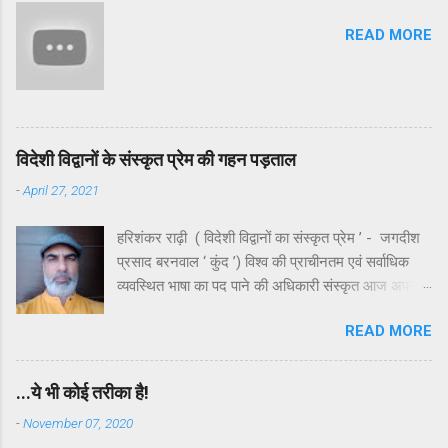
सिद्धियाँ जरूर प्राप्त की थीं, किंतु वे किसी लौकिक लाभ में
READ MORE
संलग्न नहीं थे। निष्चित रूप से मंदाकिनी के इर्द-गिर्द घने और
आकर्षक जंगल रहे होंगे क्योंकि अंधाधुंध कटान के बावजूद
उसके आस-पास के जंगल मन को आज भी मोहते हैं। मंदाकिनी
अपने नाम के अनुरूप मंथर गति से बहती अलौकिक तृप्ति देती
रही ...
विदेशी विद्वानों के संस्कृत प्रेम की गहन पड़ताल
-
April 27, 2021
हरिशंकर राढ़ी ( विदेशी विद्वानों का संस्कृत प्रेम ’ - जगदीश
प्रसाद बरनवाल ‘ कुंद ’) विश्व की प्राचीनतम एवं सर्वाधिक
व्यवस्थित भाषा का पद पाने की अधिकारी संस्कृत आज अपनी
ही जन्मभूमि पर भयंकर उपेक्षा का शिकार है। उपेक्षा ही नहीं ,
READ MORE
कहा जाए तो यह कुछ स्वच्छंदताचारियों या अराजकतावादियों की
बौद्धिक हिंसा का भी शिकार है। भले ही व्याकरण के कड़े नियमों
में बँधी हुई संस्कृत दुरूह है , किंतु इसके साहित्य और लालित्य
...ये भी कोई तरीका है!
को समझ लिया जाए तो शायद ही विश्व की किसी सभ्यता का
-
November 07, 2020
साहित्य इसके बराबर दिखेगा। इसे अतीत के एक खासवर्ग की