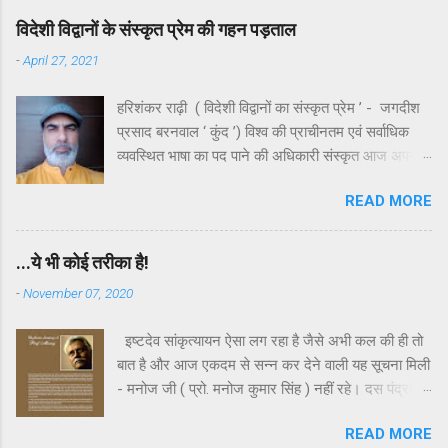
रही ...
विदेशी विद्वानों के संस्कृत प्रेम की गहन पड़ताल
-
April 27, 2021
हरिशंकर राढ़ी ( विदेशी विद्वानों का संस्कृत प्रेम ’ - जगदीश
प्रसाद बरनवाल ‘ कुंद ’) विश्व की प्राचीनतम एवं सर्वाधिक
व्यवस्थित भाषा का पद पाने की अधिकारी संस्कृत आज अपनी
ही जन्मभूमि पर भयंकर उपेक्षा का शिकार है। उपेक्षा ही नहीं ,
READ MORE
कहा जाए तो यह कुछ स्वच्छंदताचारियों या अराजकतावादियों की
बौद्धिक हिंसा का भी शिकार है। भले ही व्याकरण के कड़े नियमों
में बँधी हुई संस्कृत दुरूह है , किंतु इसके साहित्य और लालित्य
...ये भी कोई तरीका है!
को समझ लिया जाए तो शायद ही विश्व की किसी सभ्यता का
-
November 07, 2020
साहित्य इसके बराबर दिखेगा। इसे अतीत के एक खासवर्ग की
भाषा मानकर जिस तरह गरियाया जा रहा है , वह एक विकृत
इष्टदेव सांकृत्यायन ऐसा लग रहा है जैसे अभी कल की ही तो
राजनीतिक मानसिकता का परिचायक है।यह हमारे यहाँ ही
बात है और आज एकदम से सन्न कर देने वाली यह सूचना मिली
संभव है अपनी प्राचीन भाषाओं को जाति , क्षेत्र और वर्ग के
- मनोज जी ( प्रो. मनोज कुमार सिंह ) नहीं रहे। दस पंद्रह
राजनीतिक चश्मे से देखा जाए। यदि संस्कृत भाषा और साहित्य
दिन पहले उनसे बात हुई थी। तब वह बिलकुल स्वस्थ और
इतना ही अनुपयोगी और दुरूह होती तो यूरोप सहित अन्य
READ MORE
सामान्य लग रहे थे। हमारी बातचीत कभी भी एक घंटे से कम
महाद्वीपों के असंख्य विद्वान इसके लिए अपना जीवन होम नहीं