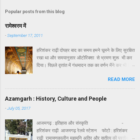
Popular posts from this blog
रामेश्वरम में
-
September 17, 2011
हरिशंकर राढ़ी दोपहर बाद का समय हमने घूमने के लिए सुरक्षित
रखा था और समयानुसार ऑटोरिक्शा से भ्रमण शुरू भी कर
दिया। पिछले वृत्तांत में गंधमादन तक का वर्णन मैंने कर भी दिया
था। गंधमादन के बाद रामेश्वरम द्वीप पर जो कुछ खास
READ MORE
दर्शनीय है उसमें लक्ष्मण तीर्थ और सीताकुंड प्रमुख हैं।
सौन्दर्य या भव्यता की दृष्टि से इसमें कुछ खास नहीं है। इनका
पौराणिक महत्त्व अवश्य है । कहा जाता है कि रावण का वध
Azamgarh : History, Culture and People
करने के पश्चात् जब श्रीराम अयोध्या वापस लौट रहे थे तो
-
July 05, 2017
उन्होंने सीता जी को रामेश्वर ज्योतिर्लिंग के दर्शन के लिए, सेतु
को दिखाने के लिए और अपने आराध्य भगवान शिव के प्रति
आजमगढ़ : इतिहास और संस्कृति -
कृतज्ञता प्रकट करने के लिए पुष्पक विमान को इस द्वीप पर
हरिशंकर राढ़ी आजमगढ़ रेलवे स्टेशन फोटो : हरिशंकर
उतारा था और भगवान शिव की पूजा की थी। यहाँ पर
राढ़ी रामायणकालीन महामुनि अत्रि और सतीत्व की प्रतीक