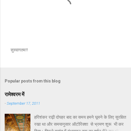
सुस्वागतम!!
P
o
s
t
a
Popular posts from this blog
C
o
m
रामेश्वरम में
m
e
-
September 17, 2011
n
t
हरिशंकर राढ़ी दोपहर बाद का समय हमने घूमने के लिए सुरक्षित
रखा था और समयानुसार ऑटोरिक्शा से भ्रमण शुरू भी कर