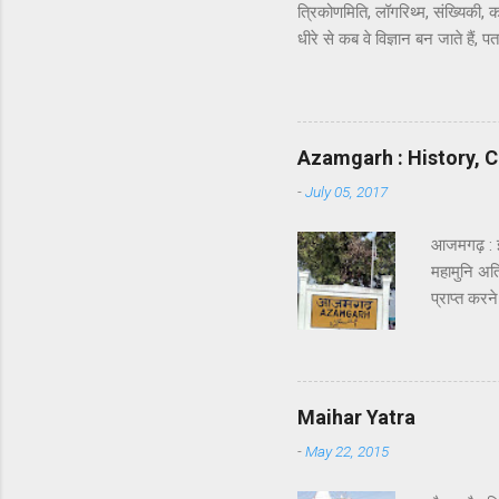
त्रिकोणमिति, लॉगरिथ्म, संख्यिकी,
धीरे से कब वे विज्ञान बन जाते हैं,
भाग वाला. अरे भाई, जब आख़िरकार स
की क्या ज़रूरत थी! वही रहने दिया 
परिचय के बाद ही हुआ. जहाँ तक मुझे
लेकर रेखा जी तक ऐसी सीधी-सादी लगी
Azamgarh : History, C
-
July 05, 2017
आजमगढ़ : 
महामुनि अत्र
प्राप्त कर
वाल्मीकि क
सौन्दर्य क
हो रहा होग
पहचान बनते 
Maihar Yatra
अयोध्या सिंह
-
May 22, 2015