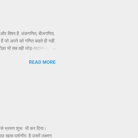
कि, महापंडित राहुल सांकृत्यायन,
ई और विषय हैं. अंकगणित, बीजगणित,
ैं जो अपने को गणित कहते ही नहीं.
कि तरीक़ा भी सब वही जोड़-घटाना-गुणा-
तो फिर बेमतलब यह विद्वता बघारने
READ MORE
नुभव मुझे गणित नाम के विषय से सघन
र इनसे परिचय हुआ तो बिंदु जी से
 से भ्रमण शुरू भी कर दिया।
 कुछ खास दर्शनीय है उसमें लक्ष्मण