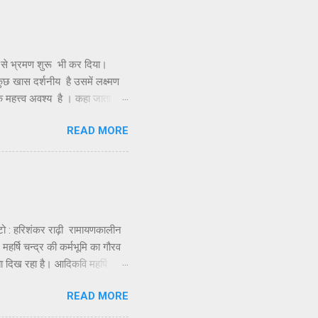
 से भ्रमण शुरू भी कर दिया।
 कुछ खास दर्शनीय है उसमें लक्ष्मण
क महत्त्व अवश्य है । कहा जाता है
र ज्योतिर्लिंग के दर्शन के लिए,
READ MORE
विमान को इस द्वीप पर उतारा था
कुंड बनाए और उसके जल से अभिषेक
ा नहीं मिलती और यह देखकर दुख
हरिशंकर राढ़ी रामायणकालीन
 महर्षि चन्द्र की कर्मभूमि का गौरव
ा दिख रहा है। आदिकवि महर्षि
गैतिहासिक और ऐतिहासिक तथ्यों और
READ MORE
थिति पर गहरा क्षोभ और दुख जरूर
्मिक उन्मादी और बर्बर उसकी