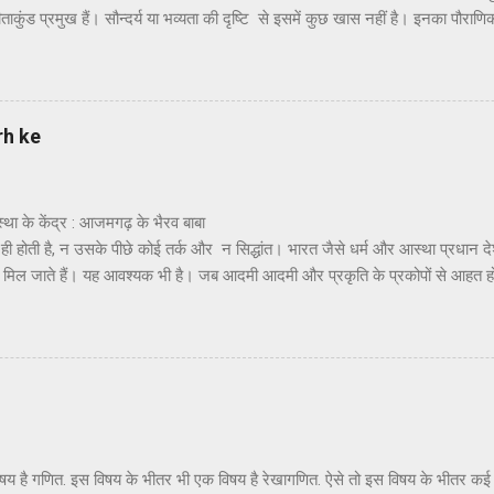
ताकुंड प्रमुख हैं। सौन्दर्य या भव्यता की दृष्टि से इसमें कुछ खास नहीं है। इनका पौराणि
वध करने के पश्चात् जब श्रीराम अयोध्या वापस लौट रहे थे तो उन्होंने सीता जी को रामेश्व
खाने के लिए और अपने आराध्य भगवान शिव के प्रति कृतज्ञता प्रकट करने के लिए पुष्पक 
िव की पूजा की थी। यहाँ पर श्रीराम,सीताजी और लक्ष्मणजी ने पूजा के लिए विशेष 
ीं कुंडों का नाम रामतीर्थ, सीताकुंड और लक्ष्मण तीर्थ है । हाँ, यहाँ सफाई और व्यवस्थ
rh ke
ै। स्थानीय दर्शनों में हनुमा...
य आस्था के केंद्र : आजमगढ़ के भैरव बाबा -हरिश
ी होती है, न उसके पीछे कोई तर्क और न सिद्धांत। भारत जैसे धर्म और आस्था प्रधान द
मिल जाते हैं। यह आवश्यक भी है। जब आदमी आदमी और प्रकृति के प्रकोपों से आहत होक
र रहा होता है तो वह आस्था के इन्हीं केंद्रों से संजीवनी प्राप्त करता है और अपने ब
्या को यदि कहीं से संबल मिलता है तो आस्था के इन केंद्रों से ही मिलता है। तर्कशास्त्
 किसी का सहारा नहीं बन सकता ! भैरव बाबा मंदिर का शिखर : छाया - हरिशंकर राढ़ी ऐसे
आजमगढ़ जनपद में महराजगंज ...
एक विषय है गणित. इस विषय के भीतर भी एक विषय है रेखागणित. ऐसे तो इस विषय के भीतर क