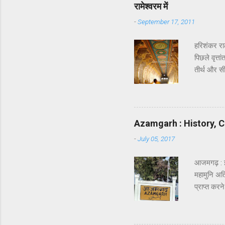
रामेश्वरम में
-
September 17, 2011
हरिशंकर रा
पिछले वृत्त
तीर्थ और सी
कि रावण का 
सेतु को दि
और भगवान श
किया । इन्ह
Azamgarh : History, C
अवश्य होता ह
-
July 05, 2017
आजमगढ़ : 
महामुनि अत्र
प्राप्त कर
वाल्मीकि क
सौन्दर्य क
हो रहा होग