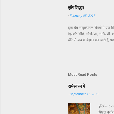
पहचान बनते 
इति सिद्धम
अयोध्या सिंह
-
February 05, 2017
इष्ट देव सांकृत्यायन विषयों में 
त्रिकोणमिति, लॉगरिथ्म, संख्यिकी,
धीरे से कब वे विज्ञान बन जाते हैं,
भाग वाला. अरे भाई, जब आख़िरकार स
की क्या ज़रूरत थी! वही रहने दिया 
परिचय के बाद ही हुआ. जहाँ तक मुझे
लेकर रेखा जी तक ऐसी सीधी-सादी लगी
Most Read Posts
रामेश्वरम में
-
September 17, 2011
हरिशंकर रा
पिछले वृत्त