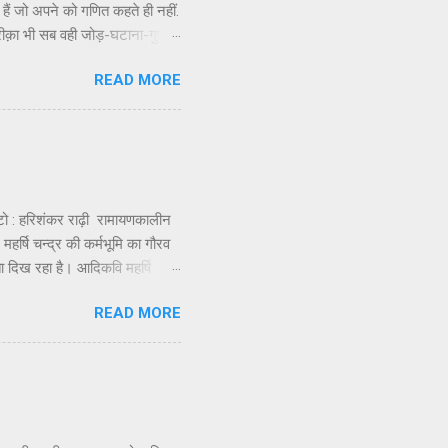
ैं जो अपने को गणित कहते ही नहीं.
कि तरीक़ा भी सब वही जोड़-घटाना-गुणा-
तो फिर बेमतलब यह विद्वता बघारने
READ MORE
नुभव मुझे गणित नाम के विषय से सघन
र इनसे परिचय हुआ तो बिंदु जी से
हरिशंकर राढ़ी रामायणकालीन
 महर्षि चन्द्र की कर्मभूमि का गौरव
ा दिख रहा है। आदिकवि महर्षि
गैतिहासिक और ऐतिहासिक तथ्यों और
READ MORE
थिति पर गहरा क्षोभ और दुख जरूर
्मिक उन्मादी और बर्बर उसकी
कि, महापंडित राहुल सांकृत्यायन,