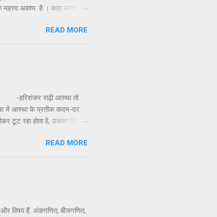
क महत्त्व अवश्य है । कहा जाता है
र ज्योतिर्लिंग के दर्शन के लिए,
READ MORE
विमान को इस द्वीप पर उतारा था
कुंड बनाए और उसके जल से अभिषेक
ा नहीं मिलती और यह देखकर दुख
ंकर राढ़ी आस्था तो
ेश में आस्था के प्रतीक कदम-दर
र टूट रहा होता है, उसका विश्वास
िगड़े समय को साध लेता है। भारत की
READ MORE
र कितना भी सही हो, इतने व्यापक
 ही आस्था का एक केंद्र उत्तर
ई और विषय हैं. अंकगणित, बीजगणित,