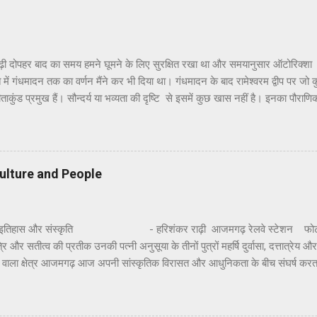
ढ़ी दोपहर बाद का समय हमने घूमने के लिए सुरक्षित रखा था और समयानुसार ऑटोरिक्शा
ांत में गंधमादन तक का वर्णन मैंने कर भी दिया था। गंधमादन के बाद रामेश्वरम द्वीप पर जो
ताकुंड प्रमुख हैं। सौन्दर्य या भव्यता की दृष्टि से इसमें कुछ खास नहीं है। इनका पौराणि
वध करने के पश्चात् जब श्रीराम अयोध्या वापस लौट रहे थे तो उन्होंने सीता जी को रामेश्व
खाने के लिए और अपने आराध्य भगवान शिव के प्रति कृतज्ञता प्रकट करने के लिए पुष्पक 
िव की पूजा की थी। यहाँ पर श्रीराम,सीताजी और लक्ष्मणजी ने पूजा के लिए विशेष 
ीं कुंडों का नाम रामतीर्थ, सीताकुंड और लक्ष्मण तीर्थ है । हाँ, यहाँ सफाई और व्यवस्थ
ulture and People
ै। स्थानीय दर्शनों में हनुमा...
इतिहास और संस्कृति - हरिशंकर राढ़ी आजमगढ़ रेलवे स्टेशन फोटो : 
ि और सतीत्व की प्रतीक उनकी पत्नी अनुसूया के तीनों पुत्रों महर्षि दुर्वासा, दत्तात्रेय और
ने वाला क्षेत्र आजमगढ़ आज अपनी सांस्कृतिक विरासत और आधुनिकता के बीच संघर्ष करत
े तप से पावन तमसा के प्रवाह से पवित्र आजमगढ़ न जाने कितने पौराणिक, मिथकीय, प्रा
ो छिपाए अपने अतीत का अवलोकन करता प्रतीत हो रहा है। आजमगढ़ को अपनी आज की स्
ा कि जिस गरिमा और सौष्ठव से उसकी पहचान थी, वह अतीत में कहीं खो गयी है और चंद धार