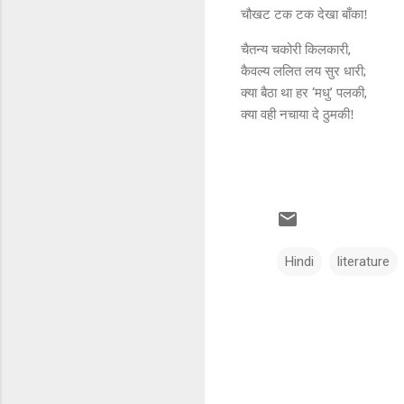
चौखट टक टक देखा बाँका!
,
चैतन्य चकोरी किलकारी
;
कैवल्य ललित लय सुर धारी
‘
’
,
क्या बैठा था हर
मधु
पलकी
क्या वही नचाया दे ठुमकी!
Hindi
literature
C
o
m
m