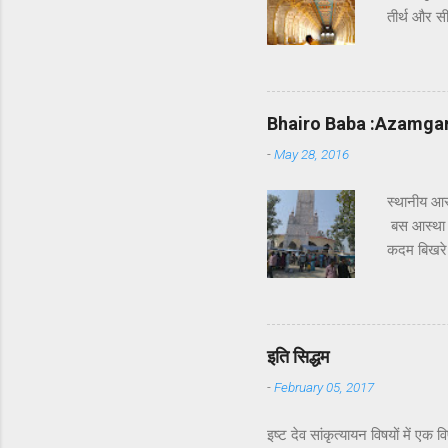
तीर्थ और सी
कि रावण का 
सेतु को दि
और भगवान श
किया । इन्ह
Bhairo Baba :Azamga
अवश्य होता ह
-
May 28, 2016
स्थानी
बस आस्था ह
कदम बिखरे 
और साहस बिख
विशाल जनसंख
स्तर पर वह
प्रदेश के 
इति सिद्धम
-
February 05, 2017
इष्ट देव सांकृत्यायन विषयों में 