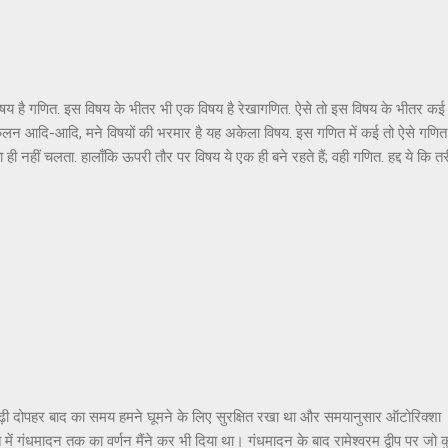
जा रहे हैं। आजमगढ़ ने तो कभी सोचा भी न होगा कि उसे महर्षि दुर्वासा, दत्तात्रेय, वाल्मी
 उपाध्याय ‘हरिऔध’, शिक्ष...
एक विषय है गणित. इस विषय के भीतर भी एक विषय है रेखागणित. ऐसे तो इस विषय के भीतर क
 कलन आदि-आदि, मने विषयों की भरमार है यह अकेला विषय. इस गणित में कई तो ऐसे गणित ह
 पता ही नहीं चलता. हालाँकि ऊपरी तौर पर विषय ये एक ही बने रहते हैं; वही गणित. हद्द ये 
ब तरफ़ से घूम-फिर कर हर हाल में तुम्हें वही करना था, यानि जोड़-घटाना-गुणा-भाग ही 
होता. हमारे ऋषि-मुनियों ने बार-बार विषय वासना से बचने का उपदेश क्यों दिया, इसका अ
 याद आता है, रेखागणित जी से मेरा पाला पड़ा पाँचवीं कक्षा में. हालाँकि जब पहली-पहली बा
ं कि अगर हमारे ज़माने में टीवी जी और उनके ज़रिये सूचनाक्रांति जी का प्रादुर्भाव ...
ढ़ी दोपहर बाद का समय हमने घूमने के लिए सुरक्षित रखा था और समयानुसार ऑटोरिक्शा
ांत में गंधमादन तक का वर्णन मैंने कर भी दिया था। गंधमादन के बाद रामेश्वरम द्वीप पर जो