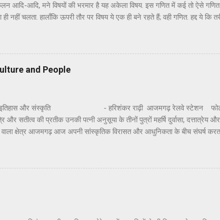
 कलन आदि-आदि, मने विषयों की भरमार है यह अकेला विषय. इस गणित में कई तो ऐसे गणित ह
 पता ही नहीं चलता. हालाँकि ऊपरी तौर पर विषय ये एक ही बने रहते हैं; वही गणित. हद्द ये 
ब तरफ़ से घूम-फिर कर हर हाल में तुम्हें वही करना था, यानि जोड़-घटाना-गुणा-भाग ही 
होता. हमारे ऋषि-मुनियों ने बार-बार विषय वासना से बचने का उपदेश क्यों दिया, इसका अ
 याद आता है, रेखागणित जी से मेरा पाला पड़ा पाँचवीं कक्षा में. हालाँकि जब पहली-पहली बा
ं कि अगर हमारे ज़माने में टीवी जी और उनके ज़रिये सूचनाक्रांति जी का प्रादुर्भाव ...
ulture and People
इतिहास और संस्कृति - हरिशंकर राढ़ी आजमगढ़ रेलवे स्टेशन फोटो : 
ि और सतीत्व की प्रतीक उनकी पत्नी अनुसूया के तीनों पुत्रों महर्षि दुर्वासा, दत्तात्रेय और
ने वाला क्षेत्र आजमगढ़ आज अपनी सांस्कृतिक विरासत और आधुनिकता के बीच संघर्ष करत
े तप से पावन तमसा के प्रवाह से पवित्र आजमगढ़ न जाने कितने पौराणिक, मिथकीय, प्रा
ो छिपाए अपने अतीत का अवलोकन करता प्रतीत हो रहा है। आजमगढ़ को अपनी आज की स्
ा कि जिस गरिमा और सौष्ठव से उसकी पहचान थी, वह अतीत में कहीं खो गयी है और चंद धार
जा रहे हैं। आजमगढ़ ने तो कभी सोचा भी न होगा कि उसे महर्षि दुर्वासा, दत्तात्रेय, वाल्मी
 उपाध्याय ‘हरिऔध’, शिक्ष...