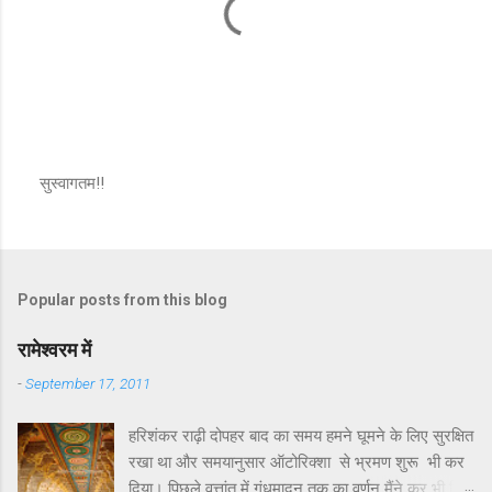
सुस्वागतम!!
P
o
s
t
a
Popular posts from this blog
C
o
m
रामेश्वरम में
m
e
-
September 17, 2011
n
t
हरिशंकर राढ़ी दोपहर बाद का समय हमने घूमने के लिए सुरक्षित
रखा था और समयानुसार ऑटोरिक्शा से भ्रमण शुरू भी कर
दिया। पिछले वृत्तांत में गंधमादन तक का वर्णन मैंने कर भी दिया