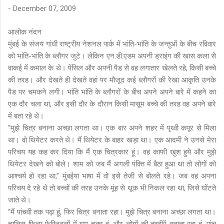
-
December 07, 2009
आलोक नंदन
मुंबई के संजय गांधी राष्ट्रीय नेशनल पार्क में भांति-भांति के जन्तुओं के बीच रविवार
को भांति-भांति के ब्लौगर जुटे। लेकिन एन.डी.एडम अपनी ड्राइंग की खास कला से
वाकई में कमाल के थे। पेंसिल और अपनी पैड से वह लगातार खेलते रहे, किसी बच्चे
की तरह। और देखते ही देखते वहां पर मौजूद कई ब्लौगरों की रेखा आकृति उनके
पैड पर चमकने लगी। भांति भांति के ब्लौगरों के बीच अपने अपने बारे में कहने का
एक दौर चला था, और इसी दौर के दौरान किसी मासूम बच्चे की तरह वह अपने बारे
में बता रहे थे।
“मुझे चित्र बनाना अच्छा लगता था। एक बार अपने शहर में पृथ्वी कपूर से मिला
था। वो थियेटर करते थे। मैं थियेटर के बाहर खड़ा था। एक आदमी ने उनसे मेरा
परिचय यह कह कर दिया कि मैं एक चित्रकार हूं। वह काफी खुश हुये और मुझे
थियेटर देखने को बोले। शाम को जब मैं अगली पंक्ति में बैठा हुआ था तो लोगों को
आश्चर्य हो रहा था,” मुंबईया भाषा में वो इसे तेजी से बोलते रहे। जब वह अपना
परिचय दे रहे थे तो बच्चों की तरह उनके मूंह से थूक भी निकल रहा था, जिसे घोंटते
जाते थे।
“मैं पांचवी तक पढ़ा हूं, फिर चित्र बनाता रहा। मुझे चित्र बनाना अच्छा लगता था।
चालिस फिल्म फेस्टिवलों में घुम चुका हूं, और लोगों की तस्वीरें बनाता रहा हूं...पांच