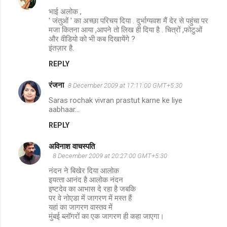
भाई अलोक ,
' जंतुओं ' का अच्छा परिचय दिया . दुर्भाग्यवश मैं देर से पहुंचा पर
मजा कितना आया ,आपने तो लिख ही दिया है . चित्रों ,फोटुओं
और वीडियो को भी कब दिखायेंगे ?
इंतज़ार है.
REPLY
रंजना
8 December 2009 at 17:11:00 GMT+5:30
Saras rochak vivran prastut karne ke liye
aabhaar...
REPLY
अविनाश वाचस्पति
8 December 2009 at 20:27:00 GMT+5:30
नंदन ने बिखेर दिया आलोक
इयत्‍ता आनंद है आलोक नंदन
इष्‍टदेव का आभास दे रहा है जबकि
पर वे नोएडा में जागरण में मस्‍त हैं
यहां का जागरण वास्‍तव में
मुंबई ब्‍लॉगरों का एक जागरण ही कहा जाएगा।