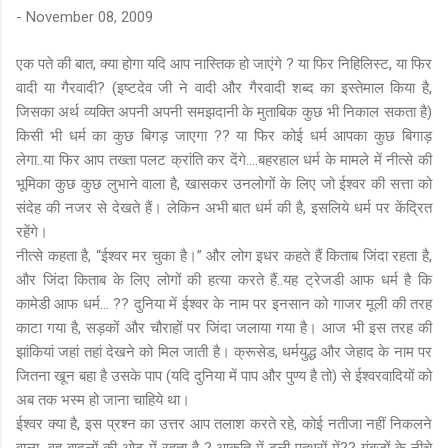
-
November 08, 2009
एक पते की बात, क्या होगा यदि आप नास्तिक हो जाएंगे ? या फिर निहिलिस्ट, या फिर
वादी या गैरवादी? (इष्टदेव जी ने वादी और गैरवादी शब्द का इस्तेमाल किया है,
जिसका अर्थ व्यक्ति अपनी अपनी समझदानी के मुताबिक कुछ भी निकाल सकता है)
किसी भी धर्म का कुछ बिगड़ जाएगा ?? या फिर कोई धर्म आपका कुछ बिगाड़
लेगा..या फिर आप तख्ता पलट क्रांति कर देंगे....बहरहाल धर्म के मामले में नीत्से की
भूमिका कुछ कुछ लुभाने वाला है, खासकर उनलोगों के लिए जो ईश्वर की सत्ता को
संदेह की नजर से देखते हैं। लेकिन अभी बात धर्म की है, इसलिये धर्म पर केंद्रित
रहेंगे।
नीत्से कहता है, “ईश्वर मर चुका है।” और लोग इधर कहते हैं किताब जिंदा रहता है,
और जिंदा किताब के लिए लोगों की हत्या करते हैं..यह ट्रेजडी आफ धर्म है कि
कामेडी आफ धर्म... ?? दुनिया में ईश्वर के नाम पर इनसान को गाजर मूली की तरह
काटा गया है, सड़कों और चौराहों पर जिंदा जलाया गया है। आज भी इस तरह की
झांकियां जहां तहां देखने को मिल जाती है। क्रूसेड, धर्मयुद्ध और जेहाद के नाम पर
जितना खून बहा है उसके पाप (यदि दुनिया में पाप और पुण्य है तो) से ईश्वरवादियों को
अब तक भस्म हो जाना चाहिये था।
ईश्वर क्या है, इस प्रश्न का उत्तर आप तलाश करते रहे, कोई नतीजा नहीं निकलने
वाला...वह बादलों की ओट में रहता है ? आकृति में ढली पत्थरों में?? गुंबजों के नीचे