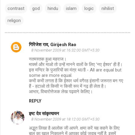
contrast
god
hindu
islam
logic
nihilist
religon
गिरिजेश राव, Girijesh Rao
C
8 November 2009 at 16:32:00 GMT+5:30
o
नतमस्तक हुआ महराज।
m
मार्क्स और माओ तो उन्हें मानने वालों के लिए 'नए ईश्वर' ही हैं।
इस मन्दिर के पुजारियों का मंत्र था/है - All are equal but
m
some are more equal.
कभी कभी लगता है कि ईश्वर धर्म वगैरह इंसानी जरूरत बन गए
e
हैं - हटाओ तो किसी न किसी रूप में गढ़ ही लेता है।
n
आभार, विचारोत्तेजक लेख पढ़वाने केलिए।
t
REPLY
s
इष्ट देव सांकृत्यायन
8 November 2009 at 18:12:00 GMT+5:30
अद्भुत लिखा है आलोक जी आपने. क्षमा करें यह कहने के लिए
बाल का खाल निकालने में आपका कोई जवाब नहीं है. इसमें