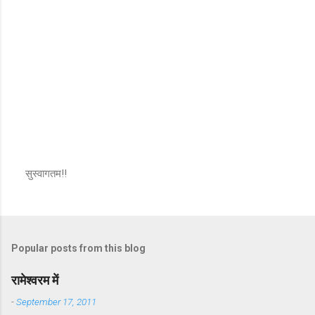
सुस्वागतम!!
P
o
s
t
a
Popular posts from this blog
C
o
m
रामेश्वरम में
m
e
-
September 17, 2011
n