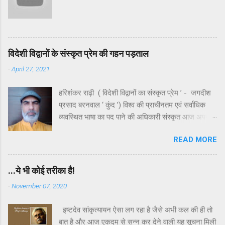
आकर्षक जंगल रहे होंगे क्योंकि अंधाधुंध कटान के बावजूद
उसके आस-पास के जंगल मन को आज भी मोहते हैं। मंदाकिनी
अपने नाम के अनुरूप मंथर गति से बहती अलौकिक तृप्ति देती
रही ...
विदेशी विद्वानों के संस्कृत प्रेम की गहन पड़ताल
-
April 27, 2021
हरिशंकर राढ़ी ( विदेशी विद्वानों का संस्कृत प्रेम ’ - जगदीश
प्रसाद बरनवाल ‘ कुंद ’) विश्व की प्राचीनतम एवं सर्वाधिक
व्यवस्थित भाषा का पद पाने की अधिकारी संस्कृत आज अपनी
ही जन्मभूमि पर भयंकर उपेक्षा का शिकार है। उपेक्षा ही नहीं ,
READ MORE
कहा जाए तो यह कुछ स्वच्छंदताचारियों या अराजकतावादियों की
बौद्धिक हिंसा का भी शिकार है। भले ही व्याकरण के कड़े नियमों
में बँधी हुई संस्कृत दुरूह है , किंतु इसके साहित्य और लालित्य
...ये भी कोई तरीका है!
को समझ लिया जाए तो शायद ही विश्व की किसी सभ्यता का
-
November 07, 2020
साहित्य इसके बराबर दिखेगा। इसे अतीत के एक खासवर्ग की
भाषा मानकर जिस तरह गरियाया जा रहा है , वह एक विकृत
इष्टदेव सांकृत्यायन ऐसा लग रहा है जैसे अभी कल की ही तो
राजनीतिक मानसिकता का परिचायक है।यह हमारे यहाँ ही
बात है और आज एकदम से सन्न कर देने वाली यह सूचना मिली