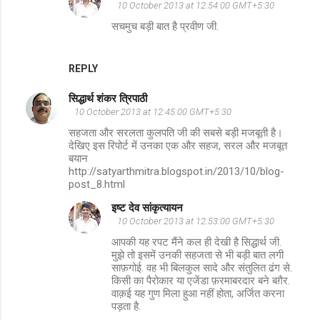
m
10 October 2013 at 12:54:00 GMT+5:30
e
सचमुच बड़ी बात है प्रवीण जी.
n
t
REPLY
s
सिद्धार्थ शंकर त्रिपाठी
10 October 2013 at 12:45:00 GMT+5:30
सहजता और सरलता कुलपति जी की सबसे बड़ी मजबूती है।
देखिए इस रिपोर्ट में उनका एक और सहज, सरल और मजबूत
बयान
http://satyarthmitra.blogspot.in/2013/10/blog-
post_8.html
इष्ट देव सांकृत्यायन
10 October 2013 at 12:53:00 GMT+5:30
आपकी यह रपट मैंने कल ही देखी है सिद्धार्थ जी.
मुझे तो इसमें उनकी सहजता से भी बड़ी बात लगी
साफ़गोई. वह भी बिलकुल सादे और संतुलित ढंग से.
किसी का पैरोकार या एजेंडा फ़रमाबरदार बने बग़ैर.
वाक़ई यह गुण मिला हुआ नहीं होता, अर्जित करना
पड़ता है.