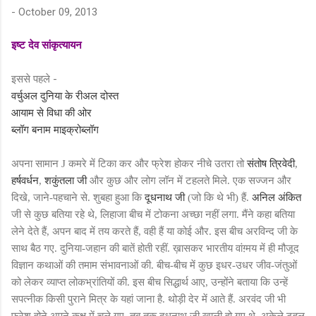
-
October 09, 2013
इष्ट देव सांकृत्यायन
इससे पहले -
वर्चुअल दुनिया के रीअल दोस्त
आयाम से विधा की ओर
ब्लॉग बनाम माइक्रोब्लॉग
अपना सामान
J
कमरे में टिका कर और फ्रेश होकर नीचे उतरा तो
संतोष त्रिवेदी
,
हर्षवर्धन
,
शकुंतला जी
और कुछ और लोग लॉन में टहलते मिले. एक सज्जन और
दिखे, जाने-पहचाने से. शुबहा हुआ कि
दूधनाथ जी
(जो कि थे भी) हैं.
अनिल अंकित
जी से कुछ बतिया रहे थे, लिहाजा बीच में टोकना अच्छा नहीं लगा. मैंने कहा बतिया
लेने देते हैं, अपन बाद में तय करते हैं, वही हैं या कोई और. इस बीच अरविन्द जी के
साथ बैठ गए. दुनिया-जहान की बातें होती रहीं. ख़ासकर भारतीय वांग़्मय में ही मौजूद
विज्ञान कथाओं की तमाम संभावनाओं की. बीच-बीच में कुछ इधर-उधर जीव-जंतुओं
को लेकर व्याप्त लोकभ्रांतियों की. इस बीच सिद्धार्थ आए, उन्होंने बताया कि उन्हें
सपत्नीक किसी पुराने मित्र के यहां जाना है. थोड़ी देर में आते हैं. अरवंद जी भी
फ्रेश होने अपने कक्ष में चले गए. तब तक दूधनाथ जी ख़ाली हो गए थे. अकेले टहल