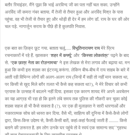
बतौर रिमाइंडर. मैंने पूछा कि भाई अरविन्द जी का पता नहीं चल सका. उन्होंने
अरविंद जी कमरा नंबर बताया. मैं तेजी से तैयार हुआ और अरविंद मिश्र के पास
पहुंचा. वह भी तेजी से तैयार हुए और थोड़ी ही देर में हम लोग डॉ. राय के घर की ओर
चल पड़े. नागार्जुन सराय के पीछे ही है कुलपति निवास.
एक बात का ज़िक्र छूट गया. बताता चलूं.....
विभूतिनारायण राय
मेरे प्रिय
रचनाकारों में रहे हैं. ख़ासकर ‘
शहर में कर्फ्यू’
और
‘किस्सा लोकतंत्र’
पढ़ने के बाद
से.
‘एक छात्र नेता का रोज़नामचा’
ने इस लेखक से मेरा लगाव और बढ़ाया था. मन
हुआ कि कभी इस शख़्स का इंटरव्यू करूंगा. लेकिन बीच-बीच में राय साहब के बारे में
आती रही विभिन्न लोगों की अलग-अलग राय (जिन्हें मैं सही तो नहीं मान सकता था,
पर किसी से ख़ुद मिले बग़ैर ग़लत भी कैसे कह सकता था?), ने मेरे विचार को कभी
प्रयास के उत्साह में बदलने नहीं दिया. इसका एक कारण शायद मेरे अपने अवचेतन
का यह आग्रह भी रहा हो कि इतने लंबे समय तक पुलिस की नौकरी कर चुका कोई
शख़्स सहज हो भी कैसे सकता है (?). पर एक ही मुलाक़ात ने सारी धारणाओं और
नकारात्मक सोच को ध्वस्त कर दिया. वैसे भी, साहित्य की दुनिया में कैसे-कैसे लोगों
द्वारा, किस-किस उद्देश्य से, कैसी-कैसी बातें, कहां-कहां फैलाई जाती हैं ........ किसे
बताने की ज़रूरत है. हम लोग उनके घर पहुंचे तो वे स्वयं एक सामान्य सद``गृहस्थ
की तरह मेहमाननवाजी के लिए सपत्नीक प्रस्तुत थे.