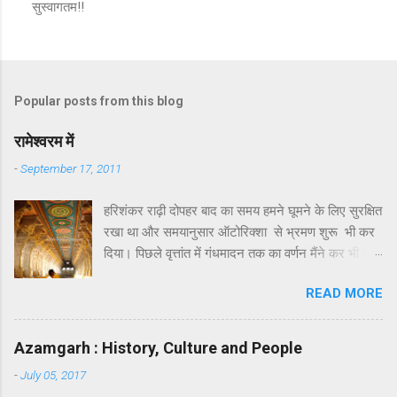
सुस्वागतम!!
P
o
s
t
a
Popular posts from this blog
C
o
m
रामेश्वरम में
m
e
-
September 17, 2011
n
t
हरिशंकर राढ़ी दोपहर बाद का समय हमने घूमने के लिए सुरक्षित
रखा था और समयानुसार ऑटोरिक्शा से भ्रमण शुरू भी कर
दिया। पिछले वृत्तांत में गंधमादन तक का वर्णन मैंने कर भी दिया
था। गंधमादन के बाद रामेश्वरम द्वीप पर जो कुछ खास
READ MORE
दर्शनीय है उसमें लक्ष्मण तीर्थ और सीताकुंड प्रमुख हैं।
सौन्दर्य या भव्यता की दृष्टि से इसमें कुछ खास नहीं है। इनका
पौराणिक महत्त्व अवश्य है । कहा जाता है कि रावण का वध
Azamgarh : History, Culture and People
करने के पश्चात् जब श्रीराम अयोध्या वापस लौट रहे थे तो
-
July 05, 2017
उन्होंने सीता जी को रामेश्वर ज्योतिर्लिंग के दर्शन के लिए, सेतु