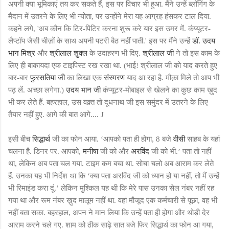
अपनी क्या भूमिकाएं तय कर सकते हैं, इस पर विचार भी हुआ. मैंने उन्हें ब्लॉगिंग के
मैदान में उतरने के लिए भी न्योता, पर उन्होंने मेरा यह आग्रह हंसकर टाल दिया.
कहने लगे, 'अब कौन कि टिर-पिटिर करना शुरू करे यार इस उमर में. कंप्यूटर-
लैप्टॉप जैसी चीज़ों के साथ अपनी पटरी बैठ नहीं पाती.' इस पर मैंने उन्हें
डॉ. उदय
भान मिश्र
और
श्रीलाल शुक्ल
के उदाहरण भी दिए.
श्रीलाल जी
ने तो इस काम के
लिए ही बाकायदा एक टाइपिस्ट रख रखा था. (भाई! श्रीलाल जी को याद करते हुए
बार-बार
फुरसतिया जी
का लिखा एक
संस्मरण
याद आ रहा है. मौक़ा मिले तो आप भी
पढ़ लें. अच्छा लगेगा.)
उदय भान जी
कंप्यूटर-मोबाइल से खेलने का कुछ काम ख़ुद
भी कर लेते हैं. बहरहाल, उस वक़्त तो दूधनाथ जी इस समुंदर में उतरने के लिए
तैयार नहीं हुए. आगे की बात आगे....
J
इसी बीच
सिद्धार्थ
जी का फोन आया. ‘आपको पता ही होगा, 8 बजे
वीसी
साहब के यहां
चलना है. डिनर पर. आपको,
मनीषा
जी को और
अरविंद
जी को भी.’ पता तो नहीं
था, लेकिन अब पता चल गया. टाइम कम बचा था. सोचा चलो अब आराम कर लेते
हैं. उनका यह भी निर्देश था कि ‘क्या पता अरविंद जी को ध्यान हो या नहीं, तो मैं उन्हें
भी रिमाइंड करा दूं.’ लेकिन मुश्किल यह थी कि मेरे पास उनका सेल नंबर नहीं रह
गया था और रूम नंबर ख़ुद मालूम नहीं था. वहां मौजूद एक कर्मचारी से पूछा, वह भी
नहीं बता सका. बहरहाल, अपन ने मान लिया कि उन्हें पता ही होगा और थोड़ी देर
आराम करने चले गए. शाम को ठीक साढ़े सात बजे फिर सिद्धार्थ का फोन आ गया,