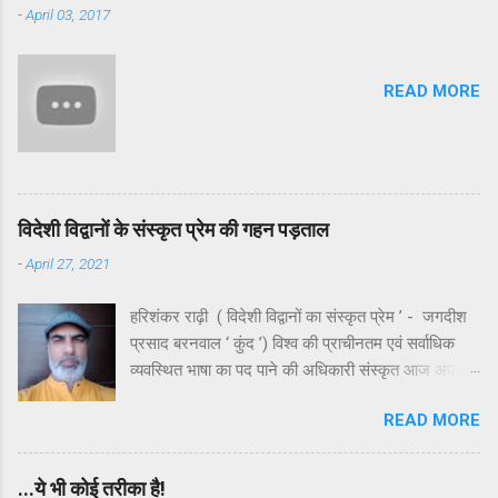
-
April 03, 2017
चित्रकूट राम के काल में कोई तीर्थ नहीं हुआ करता था। हाँ,
यहाँ की सुंदर उपत्यकाओं में ऋषियों - मुनियों एवं साधकों ने
सिद्धियाँ जरूर प्राप्त की थीं, किंतु वे किसी लौकिक लाभ में
READ MORE
संलग्न नहीं थे। निष्चित रूप से मंदाकिनी के इर्द-गिर्द घने और
आकर्षक जंगल रहे होंगे क्योंकि अंधाधुंध कटान के बावजूद
उसके आस-पास के जंगल मन को आज भी मोहते हैं। मंदाकिनी
अपने नाम के अनुरूप मंथर गति से बहती अलौकिक तृप्ति देती
रही ...
विदेशी विद्वानों के संस्कृत प्रेम की गहन पड़ताल
-
April 27, 2021
हरिशंकर राढ़ी ( विदेशी विद्वानों का संस्कृत प्रेम ’ - जगदीश
प्रसाद बरनवाल ‘ कुंद ’) विश्व की प्राचीनतम एवं सर्वाधिक
व्यवस्थित भाषा का पद पाने की अधिकारी संस्कृत आज अपनी
ही जन्मभूमि पर भयंकर उपेक्षा का शिकार है। उपेक्षा ही नहीं ,
READ MORE
कहा जाए तो यह कुछ स्वच्छंदताचारियों या अराजकतावादियों की
बौद्धिक हिंसा का भी शिकार है। भले ही व्याकरण के कड़े नियमों
में बँधी हुई संस्कृत दुरूह है , किंतु इसके साहित्य और लालित्य
...ये भी कोई तरीका है!