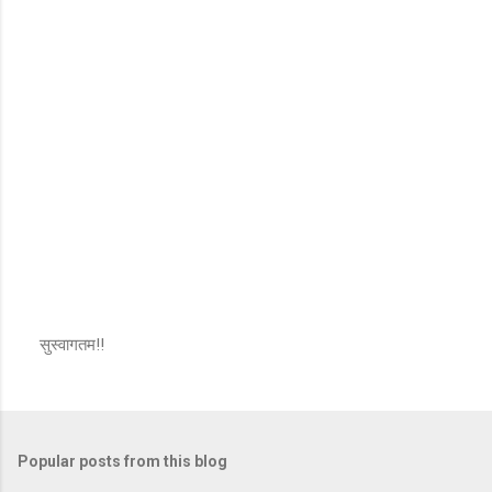
m
e
n
t
s
सुस्वागतम!!
P
o
s
t
a
Popular posts from this blog
C
o