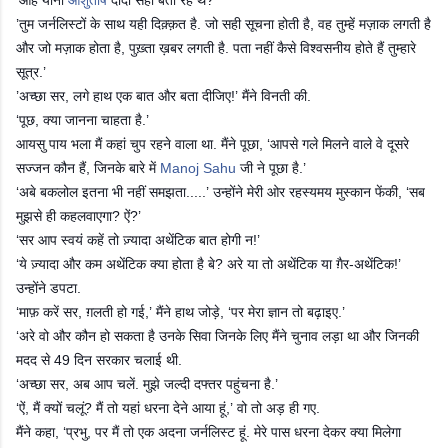
’तुम जर्नलिस्टों के साथ यही दिक़्क़त है. जो सही सूचना होती है, वह तुम्हें मज़ाक लगती है
और जो मज़ाक होता है, पुख़्ता ख़बर लगती है. पता नहीं कैसे विश्वसनीय होते हैं तुम्हारे
सूत्र.’
’अच्छा सर, लगे हाथ एक बात और बता दीजिए!’ मैंने विनती की.
‘पूछ, क्या जानना चाहता है.’
आयसु पाय भला मैं कहां चुप रहने वाला था. मैंने पूछा, ‘आपसे गले मिलने वाले वे दूसरे
सज्जन कौन हैं, जिनके बारे में
Manoj Sahu
जी ने पूछा है.’
‘अबे बकलोल इतना भी नहीं समझता.....’ उन्होंने मेरी ओर रहस्यमय मुस्कान फेंकी, ‘सब
मुझसे ही कहलवाएगा? ऐं?’
‘सर आप स्वयं कहें तो ज़्यादा अथेंटिक बात होगी न!’
‘ये ज़्यादा और कम अथेंटिक क्या होता है बे? अरे या तो अथेंटिक या ग़ैर-अथेंटिक!’
उन्होंने डपटा.
‘माफ़ करें सर, ग़लती हो गई,’ मैंने हाथ जोड़े, ‘पर मेरा ज्ञान तो बढ़ाइए.’
‘अरे वो और कौन हो सकता है उनके सिवा जिनके लिए मैंने चुनाव लड़ा था और जिनकी
मदद से 49 दिन सरकार चलाई थी.
‘अच्छा सर, अब आप चलें. मुझे जल्दी दफ्तर पहुंचना है.’
‘ऐं, मैं क्यों चलूं? मैं तो यहां धरना देने आया हूं,’ वो तो अड़ ही गए.
मैंने कहा, ‘प्रभु, पर मैं तो एक अदना जर्नलिस्ट हूं. मेरे पास धरना देकर क्या मिलेगा