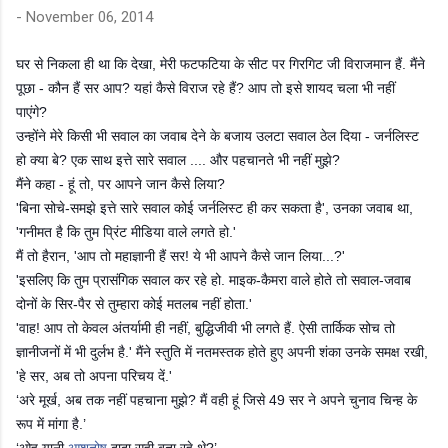
-
November 06, 2014
घर से निकला ही था कि देखा, मेरी फटफटिया के सीट पर गिरगिट जी विराजमान हैं. मैंने
पूछा - कौन हैं सर आप? यहां कैसे विराज रहे हैं? आप तो इसे शायद चला भी नहीं
पाएंगे?
उन्होंने मेरे किसी भी सवाल का जवाब देने के बजाय उलटा सवाल ठेल दिया - जर्नलिस्ट
हो क्या बे? एक साथ इत्ते सारे सवाल .... और पहचानते भी नहीं मुझे?
मैंने कहा - हूं तो, पर आपने जान कैसे लिया?
'बिना सोचे-समझे इत्ते सारे सवाल कोई जर्नलिस्ट ही कर सकता है', उनका जवाब था,
'गनीमत है कि तुम प्रिंट मीडिया वाले लगते हो.'
मैं तो हैरान, 'आप तो महाज्ञानी हैं सर! ये भी आपने कैसे जान लिया...?'
'इसलिए कि तुम प्रासंगिक सवाल कर रहे हो. माइक-कैमरा वाले होते तो सवाल-जवाब
दोनों के सिर-पैर से तुम्हारा कोई मतलब नहीं होता.'
'वाह! आप तो केवल अंतर्यामी ही नहीं, बुद्धिजीवी भी लगते हैं. ऐसी तार्किक सोच तो
ज्ञानीजनों में भी दुर्लभ है.' मैंने स्तुति में नतमस्तक होते हुए अपनी शंका उनके समक्ष रखी,
'हे सर, अब तो अपना परिचय दें.'
‘अरे मूर्ख, अब तक नहीं पहचाना मुझे? मैं वही हूं जिसे 49 सर ने अपने चुनाव चिन्ह के
रूप में मांगा है.’
‘ओह यानी
आशुतोष
दादा सही बता रहे थे?’