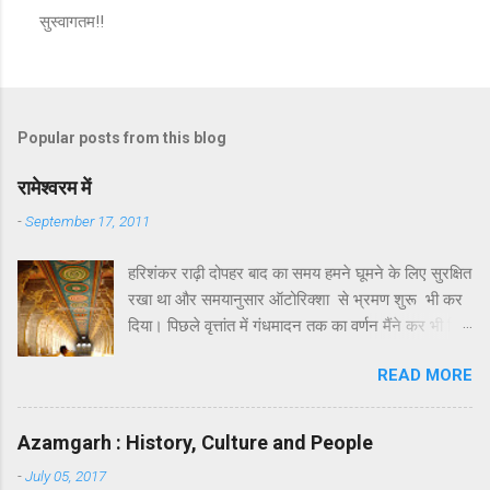
सुस्वागतम!!
P
o
s
t
a
Popular posts from this blog
C
o
m
रामेश्वरम में
m
e
-
September 17, 2011
n
t
हरिशंकर राढ़ी दोपहर बाद का समय हमने घूमने के लिए सुरक्षित
रखा था और समयानुसार ऑटोरिक्शा से भ्रमण शुरू भी कर
दिया। पिछले वृत्तांत में गंधमादन तक का वर्णन मैंने कर भी दिया
था। गंधमादन के बाद रामेश्वरम द्वीप पर जो कुछ खास
READ MORE
दर्शनीय है उसमें लक्ष्मण तीर्थ और सीताकुंड प्रमुख हैं।
सौन्दर्य या भव्यता की दृष्टि से इसमें कुछ खास नहीं है। इनका
पौराणिक महत्त्व अवश्य है । कहा जाता है कि रावण का वध
Azamgarh : History, Culture and People
करने के पश्चात् जब श्रीराम अयोध्या वापस लौट रहे थे तो
-
July 05, 2017
उन्होंने सीता जी को रामेश्वर ज्योतिर्लिंग के दर्शन के लिए, सेतु